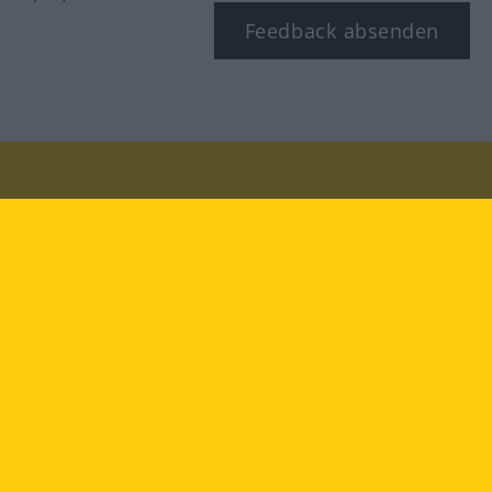
Feedback absenden
Besuchen Sie uns auf:
facebook
YouTube
Instagram
Langenscheidt
NUTZUNGSBEDINGUNGEN