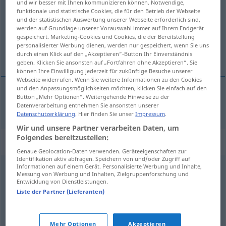
und wir besser mit Ihnen kommunizieren können. Notwendige,
funktionale und statistische Cookies, die für den Betrieb der Webseite
Übersicht aller Übersetzungen
und der statistischen Auswertung unserer Webseite erforderlich sind,
werden auf Grundlage unserer Vorauswahl immer auf Ihrem Endgerät
(Für mehr Details die Übersetzung anklicken/antippen)
gespeichert. Marketing-Cookies und Cookies, die der Bereitstellung
personalisierter Werbung dienen, werden nur gespeichert, wenn Sie uns
wütend
durch einen Klick auf den „Akzeptieren“-Button Ihr Einverständnis
geben. Klicken Sie ansonsten auf „Fortfahren ohne Akzeptieren“. Sie
können Ihre Einwilligung jederzeit für zukünftige Besuche unserer
Webseite widerrufen. Wenn Sie weitere Informationen zu den Cookies
und den Anpassungsmöglichkeiten möchten, klicken Sie einfach auf den
Button „Mehr Optionen“. Weitergehende Hinweise zu der
wütend
rasende
Datenverarbeitung entnehmen Sie ansonsten unserer
Datenschutzerklärung
. Hier finden Sie unser
Impressum
.
Wir und unsere Partner verarbeiten Daten, um
Folgendes bereitzustellen:
Synonyme für "rasende"
Genaue Geolocation-Daten verwenden. Geräteeigenschaften zur
Identifikation aktiv abfragen. Speichern von und/oder Zugriff auf
Informationen auf einem Gerät. Personalisierte Werbung und Inhalte,
Messung von Werbung und Inhalten, Zielgruppenforschung und
forbannet
,
forbitret
,
gretten
,
hissig
,
ilter
,
indignert
,
Entwicklung von Dienstleistungen.
irritert
,
morsk
,
oppbrakt
,
opprørt
,
sinna
,
sint
,
sur
,
vred
Liste der Partner (Lieferanten)
© LibreOffice
Mehr Optionen
Akzeptieren