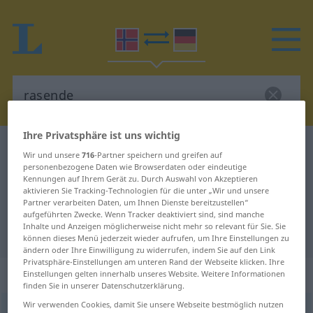
Ihre Privatsphäre ist uns wichtig
Norwegisch-Deutsch Wörterbuch
rasende
Wir und unsere
716
-Partner speichern und greifen auf
Norwegisch-Deutsch Übersetzung
personenbezogene Daten wie Browserdaten oder eindeutige
Kennungen auf Ihrem Gerät zu. Durch Auswahl von Akzeptieren
für "rasende"
aktivieren Sie Tracking-Technologien für die unter „Wir und unsere
Partner verarbeiten Daten, um Ihnen Dienste bereitzustellen“
aufgeführten Zwecke. Wenn Tracker deaktiviert sind, sind manche
Inhalte und Anzeigen möglicherweise nicht mehr so relevant für Sie. Sie
"rasende" Deutsch Übersetzung
können dieses Menü jederzeit wieder aufrufen, um Ihre Einstellungen zu
ändern oder Ihre Einwilligung zu widerrufen, indem Sie auf den Link
Privatsphäre-Einstellungen am unteren Rand der Webseite klicken. Ihre
„rasende“
Einstellungen gelten innerhalb unseres Website. Weitere Informationen
finden Sie in unserer Datenschutzerklärung.
Wir verwenden Cookies, damit Sie unsere Webseite bestmöglich nutzen
rasende