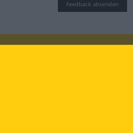
Feedback absenden
Besuchen Sie uns auf:
facebook
YouTube
Instagram
Langenscheidt
NUTZUNGSBEDINGUNGEN
DATENSCHUTZBESTIMMUNGEN