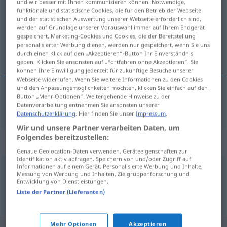
und wir besser mit Ihnen kommunizieren können. Notwendige,
funktionale und statistische Cookies, die für den Betrieb der Webseite
Übersicht aller Übersetzungen
und der statistischen Auswertung unserer Webseite erforderlich sind,
werden auf Grundlage unserer Vorauswahl immer auf Ihrem Endgerät
(Für mehr Details die Übersetzung anklicken/antippen)
gespeichert. Marketing-Cookies und Cookies, die der Bereitstellung
personalisierter Werbung dienen, werden nur gespeichert, wenn Sie uns
vorstellen
durch einen Klick auf den „Akzeptieren“-Button Ihr Einverständnis
geben. Klicken Sie ansonsten auf „Fortfahren ohne Akzeptieren“. Sie
können Ihre Einwilligung jederzeit für zukünftige Besuche unserer
Webseite widerrufen. Wenn Sie weitere Informationen zu den Cookies
und den Anpassungsmöglichkeiten möchten, klicken Sie einfach auf den
Button „Mehr Optionen“. Weitergehende Hinweise zu der
vorstellen
presentere
Datenverarbeitung entnehmen Sie ansonsten unserer
Datenschutzerklärung
. Hier finden Sie unser
Impressum
.
Wir und unsere Partner verarbeiten Daten, um
Folgendes bereitzustellen:
Synonyme für "presentere"
Genaue Geolocation-Daten verwenden. Geräteeigenschaften zur
Identifikation aktiv abfragen. Speichern von und/oder Zugriff auf
Informationen auf einem Gerät. Personalisierte Werbung und Inhalte,
Messung von Werbung und Inhalten, Zielgruppenforschung und
gjengi
,
oppføre
,
opptre
,
spille
,
utføre
,
vise
Entwicklung von Dienstleistungen.
Liste der Partner (Lieferanten)
© LibreOffice
Mehr Optionen
Akzeptieren