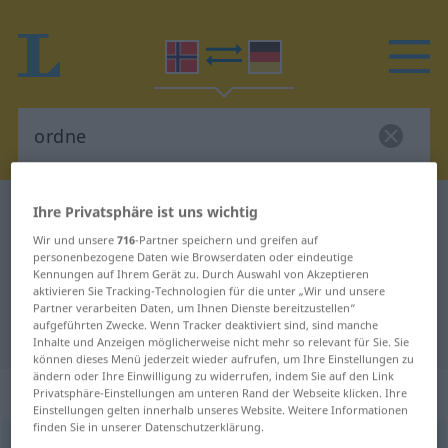
Norwegisch-Deutsch Wörterbuch
ordne
Ihre Privatsphäre ist uns wichtig
Norwegisch-Deutsch Übersetzung
Wir und unsere
716
-Partner speichern und greifen auf
personenbezogene Daten wie Browserdaten oder eindeutige
für "ordne"
Kennungen auf Ihrem Gerät zu. Durch Auswahl von Akzeptieren
aktivieren Sie Tracking-Technologien für die unter „Wir und unsere
Partner verarbeiten Daten, um Ihnen Dienste bereitzustellen“
aufgeführten Zwecke. Wenn Tracker deaktiviert sind, sind manche
"ordne" Deutsch Übersetzung
Inhalte und Anzeigen möglicherweise nicht mehr so relevant für Sie. Sie
können dieses Menü jederzeit wieder aufrufen, um Ihre Einstellungen zu
ändern oder Ihre Einwilligung zu widerrufen, indem Sie auf den Link
„ordne“
Privatsphäre-Einstellungen am unteren Rand der Webseite klicken. Ihre
Einstellungen gelten innerhalb unseres Website. Weitere Informationen
finden Sie in unserer Datenschutzerklärung.
ordne