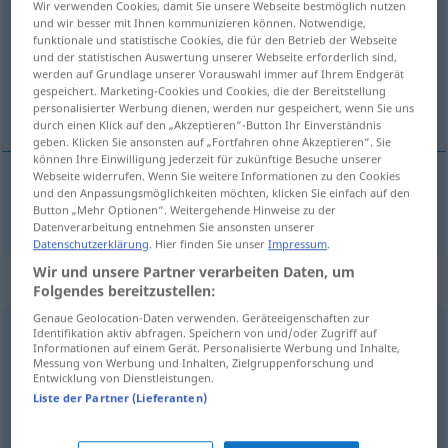
Wir verwenden Cookies, damit Sie unsere Webseite bestmöglich nutzen
und wir besser mit Ihnen kommunizieren können. Notwendige,
Übersicht aller Übersetzungen
funktionale und statistische Cookies, die für den Betrieb der Webseite
und der statistischen Auswertung unserer Webseite erforderlich sind,
(Für mehr Details die Übersetzung anklicken/antippen)
werden auf Grundlage unserer Vorauswahl immer auf Ihrem Endgerät
gespeichert. Marketing-Cookies und Cookies, die der Bereitstellung
ordnen, regeln
personalisierter Werbung dienen, werden nur gespeichert, wenn Sie uns
durch einen Klick auf den „Akzeptieren“-Button Ihr Einverständnis
geben. Klicken Sie ansonsten auf „Fortfahren ohne Akzeptieren“. Sie
können Ihre Einwilligung jederzeit für zukünftige Besuche unserer
Webseite widerrufen. Wenn Sie weitere Informationen zu den Cookies
und den Anpassungsmöglichkeiten möchten, klicken Sie einfach auf den
ordnen
,
regeln
ordne
Button „Mehr Optionen“. Weitergehende Hinweise zu der
Datenverarbeitung entnehmen Sie ansonsten unserer
Datenschutzerklärung
. Hier finden Sie unser
Impressum
.
Wir und unsere Partner verarbeiten Daten, um
Synonyme für "ordne"
Folgendes bereitzustellen:
Genaue Geolocation-Daten verwenden. Geräteeigenschaften zur
Identifikation aktiv abfragen. Speichern von und/oder Zugriff auf
bearbeide
,
forme
,
føye
,
innordne
,
jenke
,
justere
,
Informationen auf einem Gerät. Personalisierte Werbung und Inhalte,
Messung von Werbung und Inhalten, Zielgruppenforschung und
regulere
,
stille
,
tillempe
,
tilpasse
Entwicklung von Dienstleistungen.
Liste der Partner (Lieferanten)
beregne
,
planlegge
,
plassere