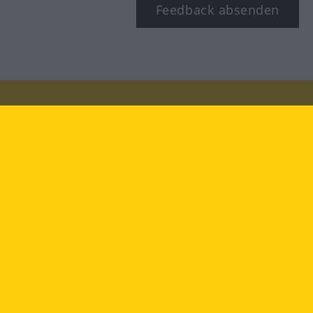
Feedback absenden
Besuchen Sie uns auf:
facebook
YouTube
Instagram
Langenscheidt
NUTZUNGSBEDINGUNGEN
DATENSCHUTZBESTIMMUNGEN