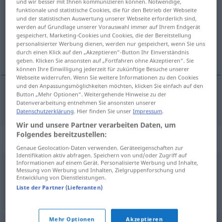
und wir besser mit Ihnen kommunizieren können. Notwendige,
funktionale und statistische Cookies, die für den Betrieb der Webseite
Übersicht aller Übersetzungen
und der statistischen Auswertung unserer Webseite erforderlich sind,
werden auf Grundlage unserer Vorauswahl immer auf Ihrem Endgerät
(Für mehr Details die Übersetzung anklicken/antippen)
gespeichert. Marketing-Cookies und Cookies, die der Bereitstellung
personalisierter Werbung dienen, werden nur gespeichert, wenn Sie uns
züchten
durch einen Klick auf den „Akzeptieren“-Button Ihr Einverständnis
geben. Klicken Sie ansonsten auf „Fortfahren ohne Akzeptieren“. Sie
können Ihre Einwilligung jederzeit für zukünftige Besuche unserer
Webseite widerrufen. Wenn Sie weitere Informationen zu den Cookies
und den Anpassungsmöglichkeiten möchten, klicken Sie einfach auf den
Button „Mehr Optionen“. Weitergehende Hinweise zu der
züchten
oppdrette
Datenverarbeitung entnehmen Sie ansonsten unserer
Datenschutzerklärung
. Hier finden Sie unser
Impressum
.
Wir und unsere Partner verarbeiten Daten, um
Folgendes bereitzustellen:
Synonyme für "oppdrette"
Genaue Geolocation-Daten verwenden. Geräteeigenschaften zur
Identifikation aktiv abfragen. Speichern von und/oder Zugriff auf
Informationen auf einem Gerät. Personalisierte Werbung und Inhalte,
Messung von Werbung und Inhalten, Zielgruppenforschung und
amme
,
berge
,
fore
,
fostre
,
fø
,
mate
,
mette
,
nøre
Entwicklung von Dienstleistungen.
Liste der Partner (Lieferanten)
© LibreOffice
Mehr Optionen
Akzeptieren