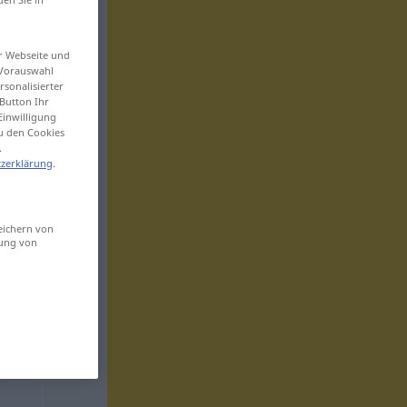
er Webseite und
 Vorauswahl
sonalisierter
Button Ihr
Einwilligung
zu den Cookies
.
zerklärung
.
eichern von
sung von