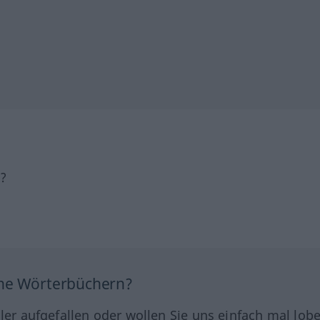
h?
ine Wörterbüchern?
hler aufgefallen oder wollen Sie uns einfach mal lob