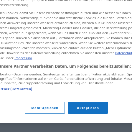
enschutzerklärung.
en Cookies, damit Sie unsere Webseite bestmöglich nutzen und wir besser mit Ihnen
en können. Notwendige, funktionale und statistische Cookies, die für den Betrieb d
ischen Auswertung unserer Webseite erforderlich sind, werden auf Grundlage unserer
tippen)
hrem Endgerät gespeichert. Marketing-Cookies und Cookies, die der Bereitstellung per
nen, werden nur gespeichert, wenn Sie uns durch einen Klick auf den „Akzeptieren“-
nis geben. Klicken Sie ansonsten auf „Fortfahren ohne Akzeptieren“. Sie können Ihre 
ür zukünftige Besuche unserer Webseite widerrufen. Wenn Sie weitere Informationen 
assungsmöglichkeiten möchten, klicken Sie einfach auf den Button „Mehr Optionen“
de Hinweise zu der Datenverarbeitung entnehmen Sie ansonsten unserer
Datenschut
 Sie unser
Impressum
.
navle
unsere Partner verarbeiten Daten, um Folgendes bereitzustellen:
ocation-Daten verwenden. Geräteeigenschaften zur Identifikation aktiv abfragen. Sp
griff auf Informationen auf einem Gerät. Personalisierte Werbung und Inhalte, Mes
 Inhalten, Zielgruppenforschung und Entwicklung von Dienstleistungen.
artner (Lieferanten)
Mehr Optionen
Akzeptieren
m
,
øye