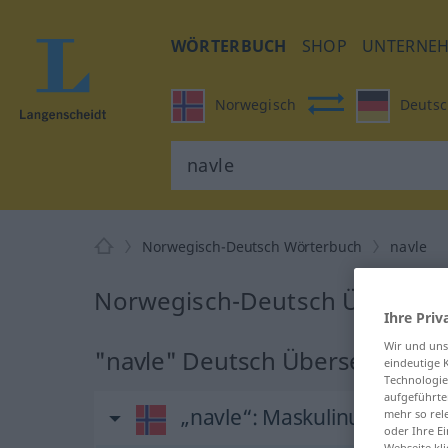
WÖRTERBUCH
SHOP
UNTERNE
Norwegisch
Deutsc
Norwegisch-Deutsch Wörterbuch
navle
Norwegisch-Deutsch Übersetzu
Ihre Priv
Wir und un
"navle" Deutsch Übersetzung
eindeutige 
Technologie
aufgeführte
„navle“
: Maskulinum
mehr so rel
oder Ihre E
Webseite kli