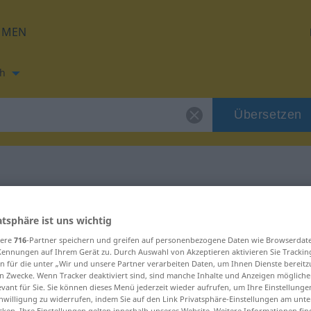
HMEN
h
Übersetzen
ng für "navle"
atsphäre ist uns wichtig
sere
716
-Partner speichern und greifen auf personenbezogene Daten wie Browserdat
Kennungen auf Ihrem Gerät zu. Durch Auswahl von Akzeptieren aktivieren Sie Trackin
n für die unter „Wir und unsere Partner verarbeiten Daten, um Ihnen Dienste bereitz
n Zwecke. Wenn Tracker deaktiviert sind, sind manche Inhalte und Anzeigen mögliche
evant für Sie. Sie können dieses Menü jederzeit wieder aufrufen, um Ihre Einstellung
inwilligung zu widerrufen, indem Sie auf den Link Privatsphäre-Einstellungen am unt
cken. Ihre Einstellungen gelten innerhalb unseres Website. Weitere Informationen fin