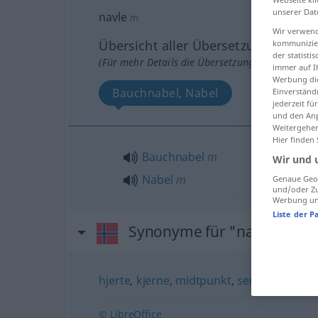
unserer Dat
navle
m
Wir verwend
Übersicht aller Übersetzungen
kommunizier
der statist
(Für mehr Details die Übersetzung anklicken/an
immer auf I
Werbung die
Bauchnabel, Nabel
Einverständ
jederzeit f
und den Anp
Weitergehen
Hier finden
Bauchnabel
m
Wir und 
Nabel
m
Genaue Geol
und/oder Zu
Werbung und
Liste der P
Synonyme für "navle"
hjerte
,
kjerne
,
midtpunkt
,
senter
,
sentru
© LibreOffice