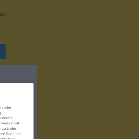
DE
en oder
g-
ustellen“
rweise nicht
en zu ändern
eren Rand der
den Sie in