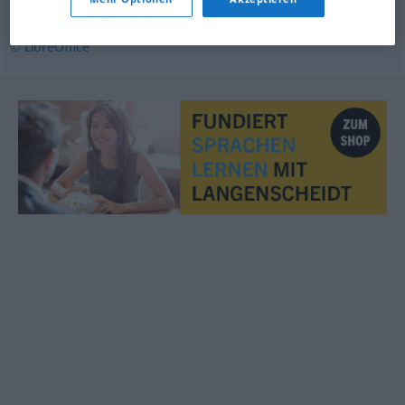
samsvar
© LibreOffice