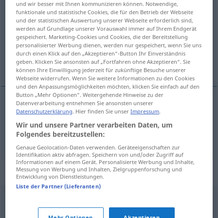
und wir besser mit Ihnen kommunizieren können. Notwendige,
likhet
m/f
funktionale und statistische Cookies, die für den Betrieb der Webseite
und der statistischen Auswertung unserer Webseite erforderlich sind,
werden auf Grundlage unserer Vorauswahl immer auf Ihrem Endgerät
Übersicht aller Übersetzungen
gespeichert. Marketing-Cookies und Cookies, die der Bereitstellung
(Für mehr Details die Übersetzung anklicken/antippen)
personalisierter Werbung dienen, werden nur gespeichert, wenn Sie uns
durch einen Klick auf den „Akzeptieren“-Button Ihr Einverständnis
geben. Klicken Sie ansonsten auf „Fortfahren ohne Akzeptieren“. Sie
Gleichheit, Ähnlichkeit
können Ihre Einwilligung jederzeit für zukünftige Besuche unserer
Webseite widerrufen. Wenn Sie weitere Informationen zu den Cookies
und den Anpassungsmöglichkeiten möchten, klicken Sie einfach auf den
Button „Mehr Optionen“. Weitergehende Hinweise zu der
Datenverarbeitung entnehmen Sie ansonsten unserer
Datenschutzerklärung
. Hier finden Sie unser
Impressum
.
Gleichheit
f
likhet
Wir und unsere Partner verarbeiten Daten, um
Folgendes bereitzustellen:
Ähnlichkeit
f
likhet
Genaue Geolocation-Daten verwenden. Geräteeigenschaften zur
Identifikation aktiv abfragen. Speichern von und/oder Zugriff auf
Informationen auf einem Gerät. Personalisierte Werbung und Inhalte,
Messung von Werbung und Inhalten, Zielgruppenforschung und
Synonyme für "likhet"
Entwicklung von Dienstleistungen.
Liste der Partner (Lieferanten)
balanse
,
enighet
,
gjenklang
,
likevekt
,
overensstemmelse
,
Mehr Optionen
Akzeptieren