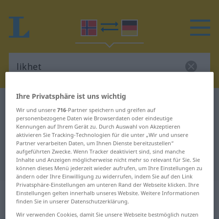
Ihre Privatsphäre ist uns wichtig
Norwegisch-Deutsch Wörterbuch
likhet
Wir und unsere
716
-Partner speichern und greifen auf
Norwegisch-Deutsch Übersetzung
personenbezogene Daten wie Browserdaten oder eindeutige
Kennungen auf Ihrem Gerät zu. Durch Auswahl von Akzeptieren
für "likhet"
aktivieren Sie Tracking-Technologien für die unter „Wir und unsere
Partner verarbeiten Daten, um Ihnen Dienste bereitzustellen“
aufgeführten Zwecke. Wenn Tracker deaktiviert sind, sind manche
Inhalte und Anzeigen möglicherweise nicht mehr so relevant für Sie. Sie
"likhet" Deutsch Übersetzung
können dieses Menü jederzeit wieder aufrufen, um Ihre Einstellungen zu
ändern oder Ihre Einwilligung zu widerrufen, indem Sie auf den Link
Privatsphäre-Einstellungen am unteren Rand der Webseite klicken. Ihre
„likhet“
: Maskulinum und
Einstellungen gelten innerhalb unseres Website. Weitere Informationen
finden Sie in unserer Datenschutzerklärung.
Femininum
Wir verwenden Cookies, damit Sie unsere Webseite bestmöglich nutzen