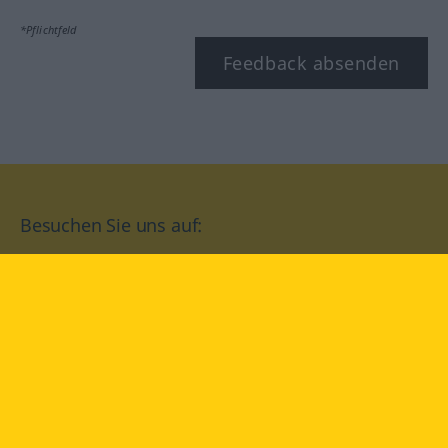
*Pflichtfeld
Feedback absenden
Besuchen Sie uns auf:
facebook
YouTube
Instagram
Langenscheidt