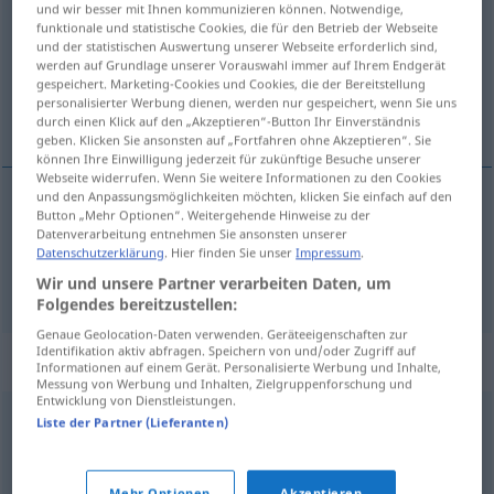
und wir besser mit Ihnen kommunizieren können. Notwendige,
funktionale und statistische Cookies, die für den Betrieb der Webseite
Übersicht aller Übersetzungen
und der statistischen Auswertung unserer Webseite erforderlich sind,
werden auf Grundlage unserer Vorauswahl immer auf Ihrem Endgerät
(Für mehr Details die Übersetzung anklicken/antippen)
gespeichert. Marketing-Cookies und Cookies, die der Bereitstellung
personalisierter Werbung dienen, werden nur gespeichert, wenn Sie uns
Leitung, Führung
durch einen Klick auf den „Akzeptieren“-Button Ihr Einverständnis
geben. Klicken Sie ansonsten auf „Fortfahren ohne Akzeptieren“. Sie
können Ihre Einwilligung jederzeit für zukünftige Besuche unserer
Webseite widerrufen. Wenn Sie weitere Informationen zu den Cookies
und den Anpassungsmöglichkeiten möchten, klicken Sie einfach auf den
Button „Mehr Optionen“. Weitergehende Hinweise zu der
Leitung
f
ledelse
Datenverarbeitung entnehmen Sie ansonsten unserer
Datenschutzerklärung
. Hier finden Sie unser
Impressum
.
Führung
f
ledelse
Wir und unsere Partner verarbeiten Daten, um
Folgendes bereitzustellen:
Genaue Geolocation-Daten verwenden. Geräteeigenschaften zur
Identifikation aktiv abfragen. Speichern von und/oder Zugriff auf
Synonyme für "ledelse"
Informationen auf einem Gerät. Personalisierte Werbung und Inhalte,
Messung von Werbung und Inhalten, Zielgruppenforschung und
Entwicklung von Dienstleistungen.
Liste der Partner (Lieferanten)
administrasjon
,
forvaltning
,
stell
,
styre
,
verk
,
vesen
kommando
,
kontroll
,
oppsyn
Mehr Optionen
Akzeptieren