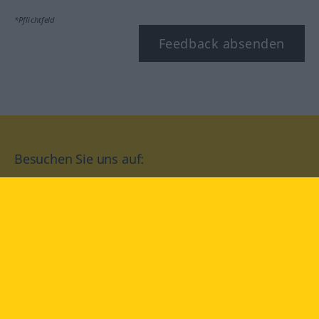
*Pflichtfeld
Feedback absenden
Besuchen Sie uns auf:
facebook
YouTube
Instagram
Langenscheidt