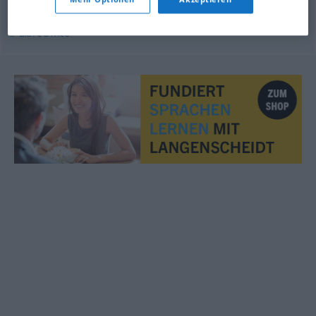
© LibreOffice