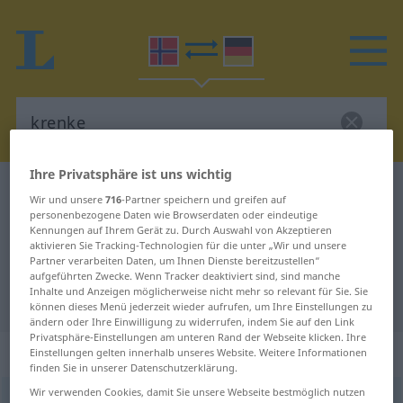
Ihre Privatsphäre ist uns wichtig
Norwegisch-Deutsch Wörterbuch
krenke
Wir und unsere
716
-Partner speichern und greifen auf
Norwegisch-Deutsch Übersetzung
personenbezogene Daten wie Browserdaten oder eindeutige
Kennungen auf Ihrem Gerät zu. Durch Auswahl von Akzeptieren
für "krenke"
aktivieren Sie Tracking-Technologien für die unter „Wir und unsere
Partner verarbeiten Daten, um Ihnen Dienste bereitzustellen“
aufgeführten Zwecke. Wenn Tracker deaktiviert sind, sind manche
Inhalte und Anzeigen möglicherweise nicht mehr so relevant für Sie. Sie
"krenke" Deutsch Übersetzung
können dieses Menü jederzeit wieder aufrufen, um Ihre Einstellungen zu
ändern oder Ihre Einwilligung zu widerrufen, indem Sie auf den Link
Privatsphäre-Einstellungen am unteren Rand der Webseite klicken. Ihre
„krenke“
Einstellungen gelten innerhalb unseres Website. Weitere Informationen
finden Sie in unserer Datenschutzerklärung.
Wir verwenden Cookies, damit Sie unsere Webseite bestmöglich nutzen
krenke