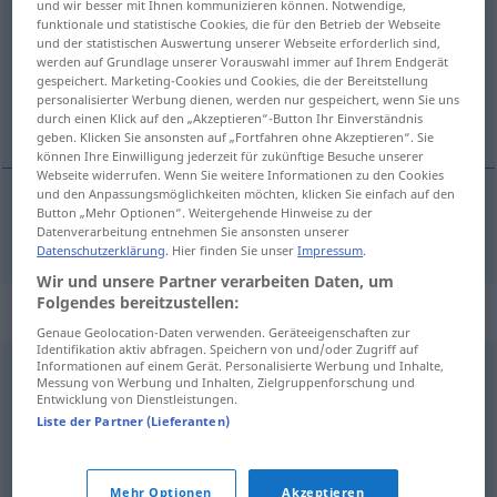
und wir besser mit Ihnen kommunizieren können. Notwendige,
funktionale und statistische Cookies, die für den Betrieb der Webseite
Übersicht aller Übersetzungen
und der statistischen Auswertung unserer Webseite erforderlich sind,
werden auf Grundlage unserer Vorauswahl immer auf Ihrem Endgerät
(Für mehr Details die Übersetzung anklicken/antippen)
gespeichert. Marketing-Cookies und Cookies, die der Bereitstellung
personalisierter Werbung dienen, werden nur gespeichert, wenn Sie uns
kränken
durch einen Klick auf den „Akzeptieren“-Button Ihr Einverständnis
geben. Klicken Sie ansonsten auf „Fortfahren ohne Akzeptieren“. Sie
können Ihre Einwilligung jederzeit für zukünftige Besuche unserer
Webseite widerrufen. Wenn Sie weitere Informationen zu den Cookies
und den Anpassungsmöglichkeiten möchten, klicken Sie einfach auf den
Button „Mehr Optionen“. Weitergehende Hinweise zu der
kränken
krenke
Datenverarbeitung entnehmen Sie ansonsten unserer
Datenschutzerklärung
. Hier finden Sie unser
Impressum
.
Wir und unsere Partner verarbeiten Daten, um
Folgendes bereitzustellen:
Synonyme für "krenke"
Genaue Geolocation-Daten verwenden. Geräteeigenschaften zur
Identifikation aktiv abfragen. Speichern von und/oder Zugriff auf
Informationen auf einem Gerät. Personalisierte Werbung und Inhalte,
Messung von Werbung und Inhalten, Zielgruppenforschung und
erte
,
forfølge
,
forulempe
,
irritere
,
mishandle
,
mobbe
,
Entwicklung von Dienstleistungen.
pine
,
plage
,
sjenere
,
såre
Liste der Partner (Lieferanten)
© LibreOffice
Mehr Optionen
Akzeptieren