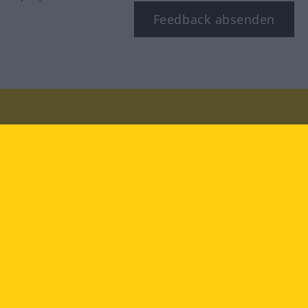
Feedback absenden
Besuchen Sie uns auf:
facebook
YouTube
Instagram
Langenscheidt
NUTZUNGSBEDINGUNGEN