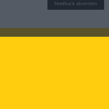
Feedback absenden
Besuchen Sie uns auf:
facebook
YouTube
Instagram
Langenscheidt
NUTZUNGSBEDINGUNGEN
DATENSCHUTZBESTIMMUNGEN