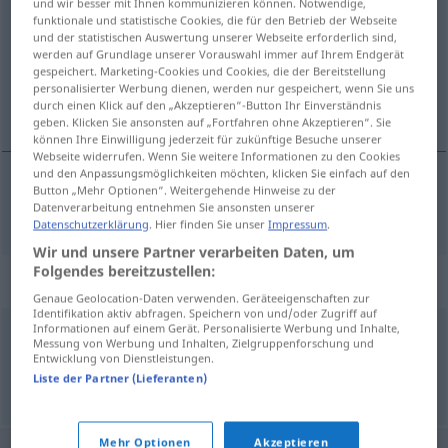
und wir besser mit Ihnen kommunizieren können. Notwendige,
funktionale und statistische Cookies, die für den Betrieb der Webseite
Übersicht aller Übersetzungen
und der statistischen Auswertung unserer Webseite erforderlich sind,
werden auf Grundlage unserer Vorauswahl immer auf Ihrem Endgerät
(Für mehr Details die Übersetzung anklicken/antippen)
gespeichert. Marketing-Cookies und Cookies, die der Bereitstellung
personalisierter Werbung dienen, werden nur gespeichert, wenn Sie uns
kostspielig
durch einen Klick auf den „Akzeptieren“-Button Ihr Einverständnis
geben. Klicken Sie ansonsten auf „Fortfahren ohne Akzeptieren“. Sie
können Ihre Einwilligung jederzeit für zukünftige Besuche unserer
Webseite widerrufen. Wenn Sie weitere Informationen zu den Cookies
und den Anpassungsmöglichkeiten möchten, klicken Sie einfach auf den
Button „Mehr Optionen“. Weitergehende Hinweise zu der
kostspielig
kostbar
Datenverarbeitung entnehmen Sie ansonsten unserer
Datenschutzerklärung
. Hier finden Sie unser
Impressum
.
Wir und unsere Partner verarbeiten Daten, um
Folgendes bereitzustellen:
Synonyme für "kostbar"
Genaue Geolocation-Daten verwenden. Geräteeigenschaften zur
Identifikation aktiv abfragen. Speichern von und/oder Zugriff auf
Informationen auf einem Gerät. Personalisierte Werbung und Inhalte,
Messung von Werbung und Inhalten, Zielgruppenforschung und
dyr
,
dyrebar
,
edel
,
eksklusiv
,
flott
,
verdifull
,
ypperlig
Entwicklung von Dienstleistungen.
Liste der Partner (Lieferanten)
© LibreOffice
Mehr Optionen
Akzeptieren