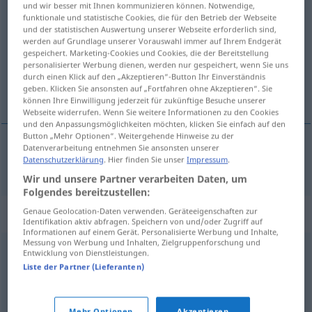
und wir besser mit Ihnen kommunizieren können. Notwendige,
innvending
m/f
funktionale und statistische Cookies, die für den Betrieb der Webseite
und der statistischen Auswertung unserer Webseite erforderlich sind,
werden auf Grundlage unserer Vorauswahl immer auf Ihrem Endgerät
Übersicht aller Übersetzungen
gespeichert. Marketing-Cookies und Cookies, die der Bereitstellung
(Für mehr Details die Übersetzung anklicken/antippen)
personalisierter Werbung dienen, werden nur gespeichert, wenn Sie uns
durch einen Klick auf den „Akzeptieren“-Button Ihr Einverständnis
geben. Klicken Sie ansonsten auf „Fortfahren ohne Akzeptieren“. Sie
Einwand
können Ihre Einwilligung jederzeit für zukünftige Besuche unserer
Webseite widerrufen. Wenn Sie weitere Informationen zu den Cookies
und den Anpassungsmöglichkeiten möchten, klicken Sie einfach auf den
Button „Mehr Optionen“. Weitergehende Hinweise zu der
Datenverarbeitung entnehmen Sie ansonsten unserer
Datenschutzerklärung
. Hier finden Sie unser
Impressum
.
Einwand
m
innvending
Wir und unsere Partner verarbeiten Daten, um
Folgendes bereitzustellen:
Synonyme für "innvending"
Genaue Geolocation-Daten verwenden. Geräteeigenschaften zur
Identifikation aktiv abfragen. Speichern von und/oder Zugriff auf
Informationen auf einem Gerät. Personalisierte Werbung und Inhalte,
Messung von Werbung und Inhalten, Zielgruppenforschung und
Entwicklung von Dienstleistungen.
anke
,
gråt
,
innsigelse
,
klage
,
protest
,
stønn
,
ynk
Liste der Partner (Lieferanten)
boikott
,
demonstrasjon
,
forbud
,
innsigelse
,
klage
,
Mehr Optionen
Akzeptieren