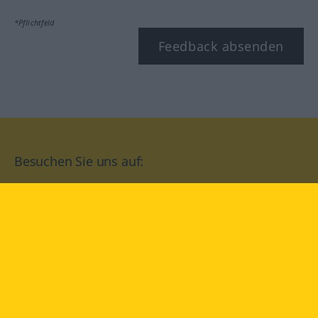
*Pflichtfeld
Feedback absenden
Besuchen Sie uns auf:
facebook
YouTube
Instagram
Langenscheidt