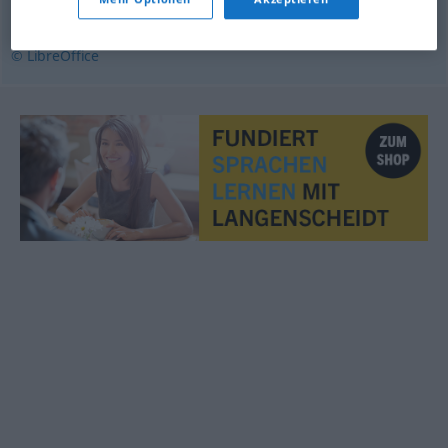
motmæle
,
nei
,
protest
,
stopp
© LibreOffice