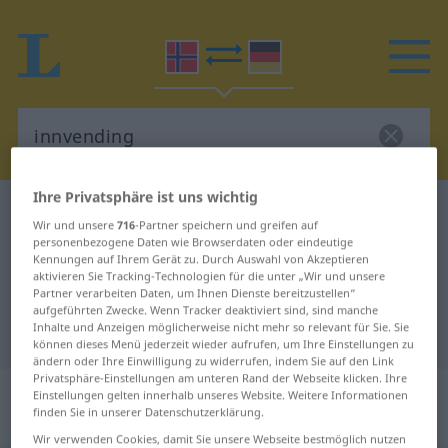
Ihre Privatsphäre ist uns wichtig
Norwegisch-Deutsch Wörterbuch
innvending
Wir und unsere
716
-Partner speichern und greifen auf
Norwegisch-Deutsch Übersetzung
personenbezogene Daten wie Browserdaten oder eindeutige
Kennungen auf Ihrem Gerät zu. Durch Auswahl von Akzeptieren
für "innvending"
aktivieren Sie Tracking-Technologien für die unter „Wir und unsere
Partner verarbeiten Daten, um Ihnen Dienste bereitzustellen“
aufgeführten Zwecke. Wenn Tracker deaktiviert sind, sind manche
Inhalte und Anzeigen möglicherweise nicht mehr so relevant für Sie. Sie
"innvending" Deutsch Übersetzung
können dieses Menü jederzeit wieder aufrufen, um Ihre Einstellungen zu
ändern oder Ihre Einwilligung zu widerrufen, indem Sie auf den Link
Privatsphäre-Einstellungen am unteren Rand der Webseite klicken. Ihre
„innvending“
: Maskulinum und
Einstellungen gelten innerhalb unseres Website. Weitere Informationen
finden Sie in unserer Datenschutzerklärung.
Femininum
Wir verwenden Cookies, damit Sie unsere Webseite bestmöglich nutzen