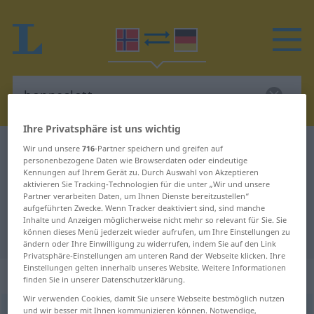
Ihre Privatsphäre ist uns wichtig
Norwegisch-Deutsch Wörterbuch
hoppeslott
Wir und unsere
716
-Partner speichern und greifen auf
personenbezogene Daten wie Browserdaten oder eindeutige
Norwegisch-Deutsch Übersetzung
Kennungen auf Ihrem Gerät zu. Durch Auswahl von Akzeptieren
aktivieren Sie Tracking-Technologien für die unter „Wir und unsere
für "hoppeslott"
Partner verarbeiten Daten, um Ihnen Dienste bereitzustellen“
aufgeführten Zwecke. Wenn Tracker deaktiviert sind, sind manche
Inhalte und Anzeigen möglicherweise nicht mehr so relevant für Sie. Sie
"hoppeslott" Deutsch Übersetzung
können dieses Menü jederzeit wieder aufrufen, um Ihre Einstellungen zu
ändern oder Ihre Einwilligung zu widerrufen, indem Sie auf den Link
Privatsphäre-Einstellungen am unteren Rand der Webseite klicken. Ihre
Einstellungen gelten innerhalb unseres Website. Weitere Informationen
„hoppeslott“
: Neutrum
finden Sie in unserer Datenschutzerklärung.
Wir verwenden Cookies, damit Sie unsere Webseite bestmöglich nutzen
und wir besser mit Ihnen kommunizieren können. Notwendige,
hoppeslott
n