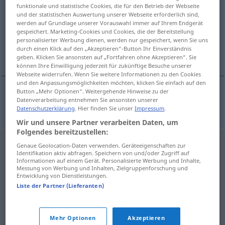
funktionale und statistische Cookies, die für den Betrieb der Webseite
und der statistischen Auswertung unserer Webseite erforderlich sind,
Übersicht aller Übersetzungen
werden auf Grundlage unserer Vorauswahl immer auf Ihrem Endgerät
(Für mehr Details die Übersetzung anklicken/antippen)
gespeichert. Marketing-Cookies und Cookies, die der Bereitstellung
personalisierter Werbung dienen, werden nur gespeichert, wenn Sie uns
durch einen Klick auf den „Akzeptieren“-Button Ihr Einverständnis
Hüpfburg
geben. Klicken Sie ansonsten auf „Fortfahren ohne Akzeptieren“. Sie
können Ihre Einwilligung jederzeit für zukünftige Besuche unserer
Webseite widerrufen. Wenn Sie weitere Informationen zu den Cookies
und den Anpassungsmöglichkeiten möchten, klicken Sie einfach auf den
Button „Mehr Optionen“. Weitergehende Hinweise zu der
Datenverarbeitung entnehmen Sie ansonsten unserer
Hüpfburg
f
hoppeslott
Datenschutzerklärung
. Hier finden Sie unser
Impressum
.
Wir und unsere Partner verarbeiten Daten, um
Folgendes bereitzustellen:
Genaue Geolocation-Daten verwenden. Geräteeigenschaften zur
Identifikation aktiv abfragen. Speichern von und/oder Zugriff auf
Informationen auf einem Gerät. Personalisierte Werbung und Inhalte,
Messung von Werbung und Inhalten, Zielgruppenforschung und
Entwicklung von Dienstleistungen.
Liste der Partner (Lieferanten)
Mehr Optionen
Akzeptieren