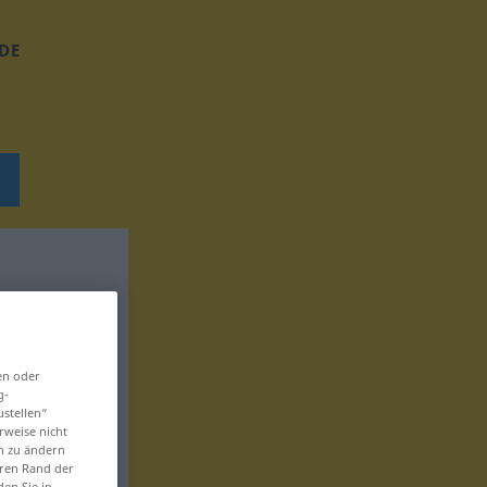
DE
en oder
g-
ustellen“
rweise nicht
en zu ändern
eren Rand der
den Sie in