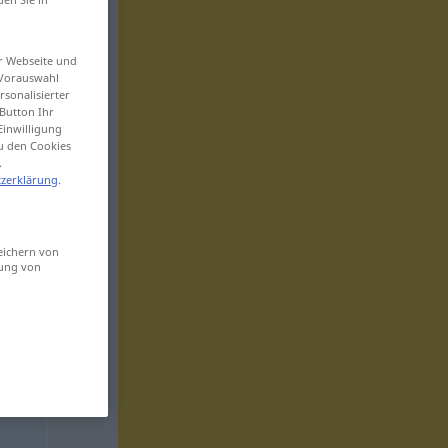
er Webseite und
 Vorauswahl
sonalisierter
Button Ihr
Einwilligung
zu den Cookies
.
zerklärung
.
eichern von
sung von