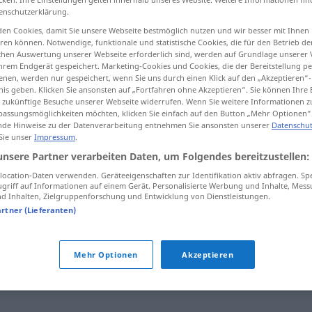
enschutzerklärung.
en Cookies, damit Sie unsere Webseite bestmöglich nutzen und wir besser mit Ihnen
en können. Notwendige, funktionale und statistische Cookies, die für den Betrieb d
ischen Auswertung unserer Webseite erforderlich sind, werden auf Grundlage unserer
tippen)
hrem Endgerät gespeichert. Marketing-Cookies und Cookies, die der Bereitstellung per
nen, werden nur gespeichert, wenn Sie uns durch einen Klick auf den „Akzeptieren“-
nis geben. Klicken Sie ansonsten auf „Fortfahren ohne Akzeptieren“. Sie können Ihre 
ür zukünftige Besuche unserer Webseite widerrufen. Wenn Sie weitere Informationen 
assungsmöglichkeiten möchten, klicken Sie einfach auf den Button „Mehr Optionen“
de Hinweise zu der Datenverarbeitung entnehmen Sie ansonsten unserer
Datenschut
 Sie unser
Impressum
.
hemmelighet
unsere Partner verarbeiten Daten, um Folgendes bereitzustellen:
ocation-Daten verwenden. Geräteeigenschaften zur Identifikation aktiv abfragen. Sp
griff auf Informationen auf einem Gerät. Personalisierte Werbung und Inhalte, Mes
 Inhalten, Zielgruppenforschung und Entwicklung von Dienstleistungen.
et"
artner (Lieferanten)
formidling
,
fortelling
,
historie
,
melding
,
notat
,
opplysning
,
Mehr Optionen
Akzeptieren