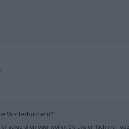
h?
ine Wörterbüchern?
hler aufgefallen oder wollen Sie uns einfach mal lob