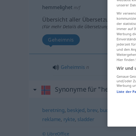
unserer Dat
hemmelighet
m/f
Wir verwend
Übersicht aller Übersetzungen
kommunizier
der statist
(Für mehr Details die Übersetzung anklicken/an
immer auf I
Werbung die
Geheimnis
Einverständ
jederzeit f
und den Anp
Weitergehen
Hier finden
Geheimnis
n
Wir und 
Genaue Geol
und/oder Zu
Werbung und
Synonyme für "hemmeligh
Liste der P
beretning
,
beskjed
,
brev
,
bud
,
erklæring
,
reklame
,
rykte
,
sladder
© LibreOffice