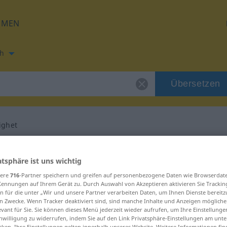
HMEN
h
Übersetzen
ighet
ung für "hemmelighet"
atsphäre ist uns wichtig
sere
716
-Partner speichern und greifen auf personenbezogene Daten wie Browserdat
etzung
Kennungen auf Ihrem Gerät zu. Durch Auswahl von Akzeptieren aktivieren Sie Trackin
n für die unter „Wir und unsere Partner verarbeiten Daten, um Ihnen Dienste bereitz
n Zwecke. Wenn Tracker deaktiviert sind, sind manche Inhalte und Anzeigen mögliche
um und Femininum
evant für Sie. Sie können dieses Menü jederzeit wieder aufrufen, um Ihre Einstellung
inwilligung zu widerrufen, indem Sie auf den Link Privatsphäre-Einstellungen am unt
cken. Ihre Einstellungen gelten innerhalb unseres Website. Weitere Informationen fin