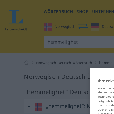
WÖRTERBUCH
SHOP
UNTERNE
Norwegisch
Deutsc
Norwegisch-Deutsch Wörterbuch
hemmel
Norwegisch-Deutsch Übersetz
Ihre Priv
Wir und un
"hemmelighet" Deutsch Übers
eindeutige 
Technologie
aufgeführte
„hemmelighet“
: Maskulin
mehr so rel
oder Ihre E
Webseite kli