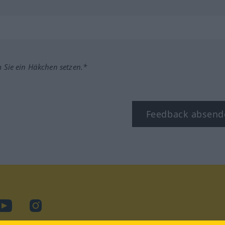
m Sie ein Häkchen setzen.*
Feedback absend
ook
YouTube
Instagram