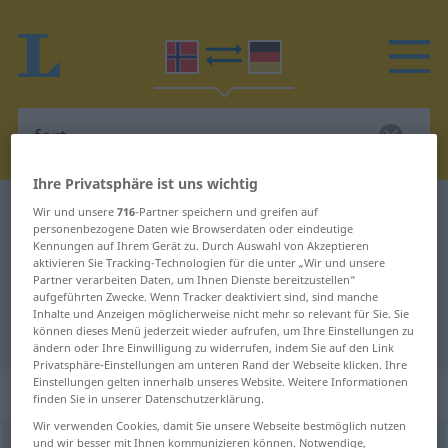
Ihre Privatsphäre ist uns wichtig
Norwegisch-Deutsch Wörterbuch
fort
Wir und unsere
716
-Partner speichern und greifen auf
personenbezogene Daten wie Browserdaten oder eindeutige
Norwegisch-Deutsch Übersetzung
Kennungen auf Ihrem Gerät zu. Durch Auswahl von Akzeptieren
aktivieren Sie Tracking-Technologien für die unter „Wir und unsere
für "fort"
Partner verarbeiten Daten, um Ihnen Dienste bereitzustellen“
aufgeführten Zwecke. Wenn Tracker deaktiviert sind, sind manche
Inhalte und Anzeigen möglicherweise nicht mehr so relevant für Sie. Sie
"fort" Deutsch Übersetzung
können dieses Menü jederzeit wieder aufrufen, um Ihre Einstellungen zu
ändern oder Ihre Einwilligung zu widerrufen, indem Sie auf den Link
Privatsphäre-Einstellungen am unteren Rand der Webseite klicken. Ihre
Einstellungen gelten innerhalb unseres Website. Weitere Informationen
„fort“
finden Sie in unserer Datenschutzerklärung.
Wir verwenden Cookies, damit Sie unsere Webseite bestmöglich nutzen
und wir besser mit Ihnen kommunizieren können. Notwendige,
fort