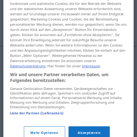
funktionale und statistische Cookies, die für den Betrieb der Webseite
und der statistischen Auswertung unserer Webseite erforderlich sind,
Übersicht aller Übersetzungen
werden auf Grundlage unserer Vorauswahl immer auf Ihrem Endgerät
(Für mehr Details die Übersetzung anklicken/antippen)
gespeichert. Marketing-Cookies und Cookies, die der Bereitstellung
personalisierter Werbung dienen, werden nur gespeichert, wenn Sie uns
durch einen Klick auf den „Akzeptieren“-Button Ihr Einverständnis
geschwind, schnell
geben. Klicken Sie ansonsten auf „Fortfahren ohne Akzeptieren“. Sie
können Ihre Einwilligung jederzeit für zukünftige Besuche unserer
Webseite widerrufen. Wenn Sie weitere Informationen zu den Cookies
und den Anpassungsmöglichkeiten möchten, klicken Sie einfach auf den
Button „Mehr Optionen“. Weitergehende Hinweise zu der
Datenverarbeitung entnehmen Sie ansonsten unserer
geschwind,
schnell
fort
Datenschutzerklärung
. Hier finden Sie unser
Impressum
.
Wir und unsere Partner verarbeiten Daten, um
Folgendes bereitzustellen:
Genaue Geolocation-Daten verwenden. Geräteeigenschaften zur
Identifikation aktiv abfragen. Speichern von und/oder Zugriff auf
Informationen auf einem Gerät. Personalisierte Werbung und Inhalte,
Messung von Werbung und Inhalten, Zielgruppenforschung und
Entwicklung von Dienstleistungen.
Liste der Partner (Lieferanten)
Mehr Optionen
Akzeptieren