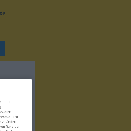
DE
en oder
g-
ustellen“
rweise nicht
en zu ändern
eren Rand der