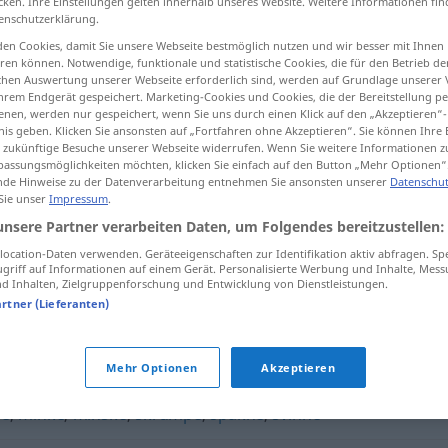
cken. Ihre Einstellungen gelten innerhalb unseres Website. Weitere Informationen fin
enschutzerklärung.
en Cookies, damit Sie unsere Webseite bestmöglich nutzen und wir besser mit Ihnen
en können. Notwendige, funktionale und statistische Cookies, die für den Betrieb d
ischen Auswertung unserer Webseite erforderlich sind, werden auf Grundlage unserer
tippen)
hrem Endgerät gespeichert. Marketing-Cookies und Cookies, die der Bereitstellung per
nen, werden nur gespeichert, wenn Sie uns durch einen Klick auf den „Akzeptieren“-
nis geben. Klicken Sie ansonsten auf „Fortfahren ohne Akzeptieren“. Sie können Ihre 
ür zukünftige Besuche unserer Webseite widerrufen. Wenn Sie weitere Informationen 
assungsmöglichkeiten möchten, klicken Sie einfach auf den Button „Mehr Optionen“
de Hinweise zu der Datenverarbeitung entnehmen Sie ansonsten unserer
Datenschut
 Sie unser
Impressum
.
forsvinne
unsere Partner verarbeiten Daten, um Folgendes bereitzustellen:
ocation-Daten verwenden. Geräteeigenschaften zur Identifikation aktiv abfragen. Sp
griff auf Informationen auf einem Gerät. Personalisierte Werbung und Inhalte, Mes
 Inhalten, Zielgruppenforschung und Entwicklung von Dienstleistungen.
artner (Lieferanten)
ømme
,
unnslippe
,
unnvike
Mehr Optionen
Akzeptieren
ye
,
minke
,
minske
,
skrumpe
,
spakne
,
svinne