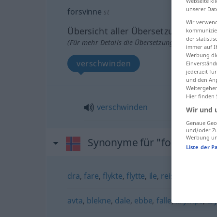
Webseite kli
unserer Dat
forsvinne
st
Wir verwend
Übersicht aller Übersetzungen
kommunizier
der statist
(Für mehr Details die Übersetzung anklicken/an
immer auf I
Werbung die
verschwinden
Einverständ
jederzeit f
und den Anp
Weitergehen
Hier finden
verschwinden
Wir und 
Genaue Geol
und/oder Zu
Werbung und
Synonyme für "forsvinne"
Liste der P
dra
,
fare
,
flykte
,
flytte
,
ile
,
reise
,
renne
,
r
avta
,
blekne
,
dale
,
ebbe
,
falle
,
krympe
,
lø