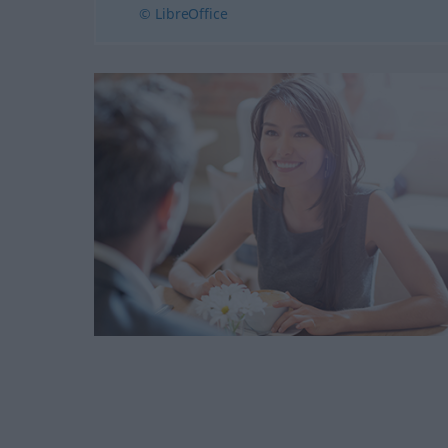
© LibreOffice