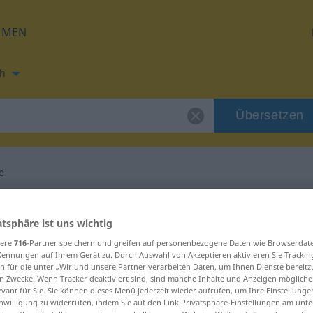
HMEN
h
Übersetzen
e
ng für "forsvinne"
atsphäre ist uns wichtig
sere
716
-Partner speichern und greifen auf personenbezogene Daten wie Browserdat
ung
Kennungen auf Ihrem Gerät zu. Durch Auswahl von Akzeptieren aktivieren Sie Trackin
n für die unter „Wir und unsere Partner verarbeiten Daten, um Ihnen Dienste bereitz
n Zwecke. Wenn Tracker deaktiviert sind, sind manche Inhalte und Anzeigen mögliche
evant für Sie. Sie können dieses Menü jederzeit wieder aufrufen, um Ihre Einstellung
inwilligung zu widerrufen, indem Sie auf den Link Privatsphäre-Einstellungen am unt