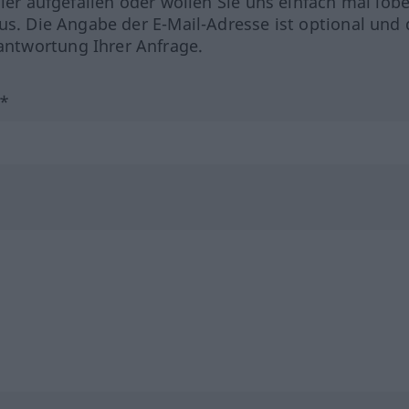
hler aufgefallen oder wollen Sie uns einfach mal lob
us. Die Angabe der E-Mail-Adresse ist optional und 
ntwortung Ihrer Anfrage.
?*