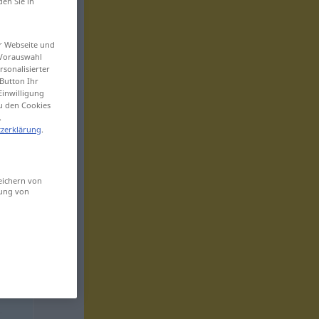
den Sie in
er Webseite und
 Vorauswahl
sonalisierter
Button Ihr
Einwilligung
zu den Cookies
.
zerklärung
.
eichern von
sung von