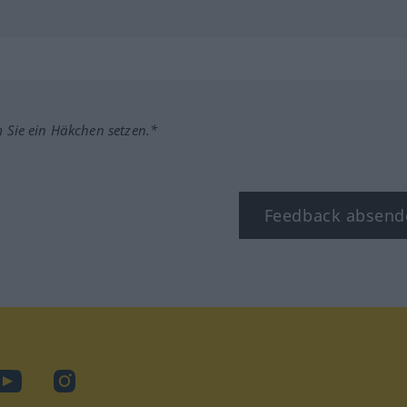
m Sie ein Häkchen setzen.*
Feedback absend
ook
YouTube
Instagram