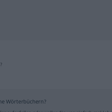
h?
ine Wörterbüchern?