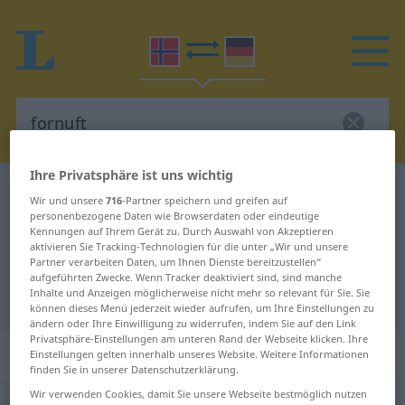
Ihre Privatsphäre ist uns wichtig
Norwegisch-Deutsch Wörterbuch
fornuft
Wir und unsere
716
-Partner speichern und greifen auf
Norwegisch-Deutsch Übersetzung
personenbezogene Daten wie Browserdaten oder eindeutige
Kennungen auf Ihrem Gerät zu. Durch Auswahl von Akzeptieren
für "fornuft"
aktivieren Sie Tracking-Technologien für die unter „Wir und unsere
Partner verarbeiten Daten, um Ihnen Dienste bereitzustellen“
aufgeführten Zwecke. Wenn Tracker deaktiviert sind, sind manche
Inhalte und Anzeigen möglicherweise nicht mehr so relevant für Sie. Sie
"fornuft" Deutsch Übersetzung
können dieses Menü jederzeit wieder aufrufen, um Ihre Einstellungen zu
ändern oder Ihre Einwilligung zu widerrufen, indem Sie auf den Link
Privatsphäre-Einstellungen am unteren Rand der Webseite klicken. Ihre
„fornuft“
: Maskulinum
Einstellungen gelten innerhalb unseres Website. Weitere Informationen
finden Sie in unserer Datenschutzerklärung.
Wir verwenden Cookies, damit Sie unsere Webseite bestmöglich nutzen
fornuft
m