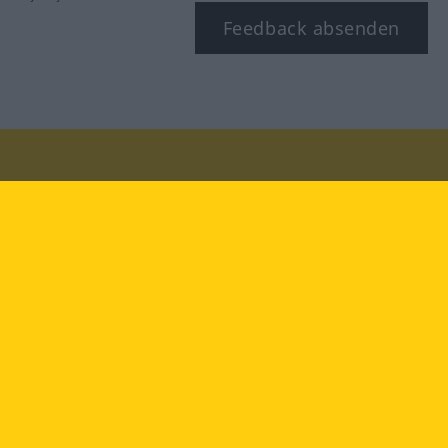
Feedback absenden
Besuchen Sie uns auf:
facebook
YouTube
Instagram
Langenscheidt
NUTZUNGSBEDINGUNGEN