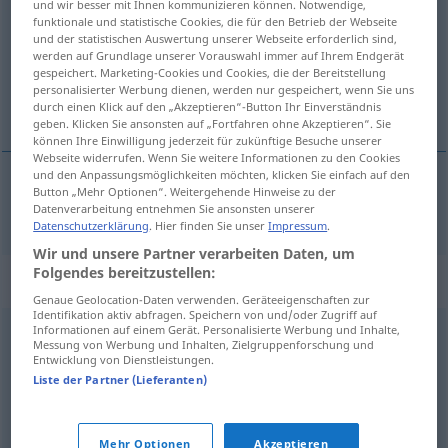
und wir besser mit Ihnen kommunizieren können. Notwendige,
funktionale und statistische Cookies, die für den Betrieb der Webseite
Übersicht aller Übersetzungen
und der statistischen Auswertung unserer Webseite erforderlich sind,
werden auf Grundlage unserer Vorauswahl immer auf Ihrem Endgerät
(Für mehr Details die Übersetzung anklicken/antippen)
gespeichert. Marketing-Cookies und Cookies, die der Bereitstellung
personalisierter Werbung dienen, werden nur gespeichert, wenn Sie uns
Vernunft
durch einen Klick auf den „Akzeptieren“-Button Ihr Einverständnis
geben. Klicken Sie ansonsten auf „Fortfahren ohne Akzeptieren“. Sie
können Ihre Einwilligung jederzeit für zukünftige Besuche unserer
Webseite widerrufen. Wenn Sie weitere Informationen zu den Cookies
und den Anpassungsmöglichkeiten möchten, klicken Sie einfach auf den
Button „Mehr Optionen“. Weitergehende Hinweise zu der
Vernunft
f
fornuft
Datenverarbeitung entnehmen Sie ansonsten unserer
Datenschutzerklärung
. Hier finden Sie unser
Impressum
.
Wir und unsere Partner verarbeiten Daten, um
Folgendes bereitzustellen:
Synonyme für "fornuft"
Genaue Geolocation-Daten verwenden. Geräteeigenschaften zur
Identifikation aktiv abfragen. Speichern von und/oder Zugriff auf
Informationen auf einem Gerät. Personalisierte Werbung und Inhalte,
Messung von Werbung und Inhalten, Zielgruppenforschung und
dømmekraft
,
erfaring
,
forstand
,
innsikt
,
intelligens
,
Entwicklung von Dienstleistungen.
klokskap
,
kløkt
,
kunnskap
,
omtanke
,
vett
,
visdom
,
viten
Liste der Partner (Lieferanten)
© LibreOffice
Mehr Optionen
Akzeptieren