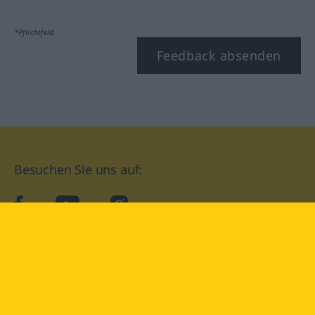
*Pflichtfeld
Feedback absenden
Besuchen Sie uns auf:
facebook
YouTube
Instagram
Langenscheidt