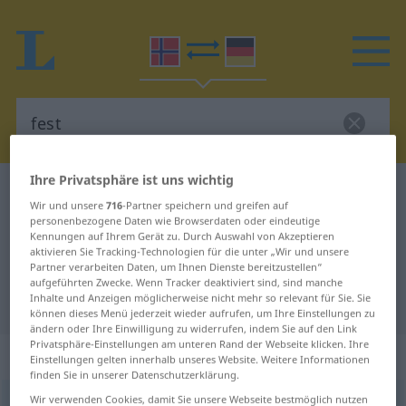
Ihre Privatsphäre ist uns wichtig
Norwegisch-Deutsch Wörterbuch
fest
Wir und unsere
716
-Partner speichern und greifen auf
Norwegisch-Deutsch Übersetzung
personenbezogene Daten wie Browserdaten oder eindeutige
Kennungen auf Ihrem Gerät zu. Durch Auswahl von Akzeptieren
für "fest"
aktivieren Sie Tracking-Technologien für die unter „Wir und unsere
Partner verarbeiten Daten, um Ihnen Dienste bereitzustellen“
aufgeführten Zwecke. Wenn Tracker deaktiviert sind, sind manche
Inhalte und Anzeigen möglicherweise nicht mehr so relevant für Sie. Sie
"fest" Deutsch Übersetzung
können dieses Menü jederzeit wieder aufrufen, um Ihre Einstellungen zu
ändern oder Ihre Einwilligung zu widerrufen, indem Sie auf den Link
Privatsphäre-Einstellungen am unteren Rand der Webseite klicken. Ihre
„fest“
: Maskulinum
Einstellungen gelten innerhalb unseres Website. Weitere Informationen
finden Sie in unserer Datenschutzerklärung.
Wir verwenden Cookies, damit Sie unsere Webseite bestmöglich nutzen
fest
m