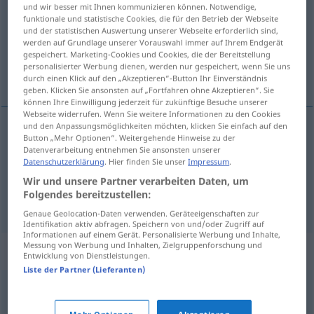
und wir besser mit Ihnen kommunizieren können. Notwendige,
funktionale und statistische Cookies, die für den Betrieb der Webseite
Übersicht aller Übersetzungen
und der statistischen Auswertung unserer Webseite erforderlich sind,
(Für mehr Details die Übersetzung anklicken/antippen)
werden auf Grundlage unserer Vorauswahl immer auf Ihrem Endgerät
gespeichert. Marketing-Cookies und Cookies, die der Bereitstellung
personalisierter Werbung dienen, werden nur gespeichert, wenn Sie uns
Fest, Feier
durch einen Klick auf den „Akzeptieren“-Button Ihr Einverständnis
geben. Klicken Sie ansonsten auf „Fortfahren ohne Akzeptieren“. Sie
können Ihre Einwilligung jederzeit für zukünftige Besuche unserer
Webseite widerrufen. Wenn Sie weitere Informationen zu den Cookies
und den Anpassungsmöglichkeiten möchten, klicken Sie einfach auf den
Button „Mehr Optionen“. Weitergehende Hinweise zu der
Fest
n
fest
Datenverarbeitung entnehmen Sie ansonsten unserer
Datenschutzerklärung
. Hier finden Sie unser
Impressum
.
Feier
f
fest
Wir und unsere Partner verarbeiten Daten, um
Folgendes bereitzustellen:
Genaue Geolocation-Daten verwenden. Geräteeigenschaften zur
Identifikation aktiv abfragen. Speichern von und/oder Zugriff auf
Informationen auf einem Gerät. Personalisierte Werbung und Inhalte,
Messung von Werbung und Inhalten, Zielgruppenforschung und
Synonyme für "fest"
Entwicklung von Dienstleistungen.
Liste der Partner (Lieferanten)
ball
,
dans
,
festival
,
gilde
,
kalas
,
lag
,
møte
,