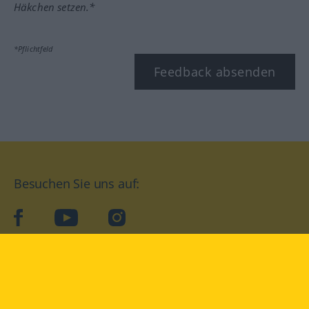
Häkchen setzen.*
*Pflichtfeld
Feedback absenden
Besuchen Sie uns auf:
facebook
YouTube
Instagram
Langenscheidt