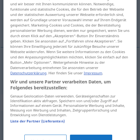
und wir besser mit Ihnen kommunizieren können. Notwendige,
funktionale und statistische Cookies, die für den Betrieb der Webseite
Übersicht aller Übersetzungen
und der statistischen Auswertung unserer Webseite erforderlich sind,
(Für mehr Details die Übersetzung anklicken/antippen)
werden auf Grundlage unserer Vorauswahl immer auf Ihrem Endgerät
gespeichert. Marketing-Cookies und Cookies, die der Bereitstellung
personalisierter Werbung dienen, werden nur gespeichert, wenn Sie uns
einfach, schlicht
durch einen Klick auf den „Akzeptieren“-Button Ihr Einverständnis
geben. Klicken Sie ansonsten auf „Fortfahren ohne Akzeptieren“. Sie
können Ihre Einwilligung jederzeit für zukünftige Besuche unserer
Webseite widerrufen. Wenn Sie weitere Informationen zu den Cookies
und den Anpassungsmöglichkeiten möchten, klicken Sie einfach auf den
Button „Mehr Optionen“. Weitergehende Hinweise zu der
einfach
enkel
Datenverarbeitung entnehmen Sie ansonsten unserer
Datenschutzerklärung
. Hier finden Sie unser
Impressum
.
schlicht
enkel
Wir und unsere Partner verarbeiten Daten, um
Folgendes bereitzustellen:
Genaue Geolocation-Daten verwenden. Geräteeigenschaften zur
Identifikation aktiv abfragen. Speichern von und/oder Zugriff auf
Synonyme für "enkel"
Informationen auf einem Gerät. Personalisierte Werbung und Inhalte,
Messung von Werbung und Inhalten, Zielgruppenforschung und
Entwicklung von Dienstleistungen.
Liste der Partner (Lieferanten)
beskjeden
,
elendig
,
kummerlig
,
naken
,
spinkel
,
tarvelig
,
tom
,
uanselig
,
ussel