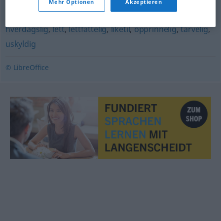
Mehr Optionen
Akzeptieren
brukervennlig
,
direkte
,
elementær
,
forståelig
,
hverdagslig
,
lett
,
lettfattelig
,
liketil
,
opprinnelig
,
tarvelig
,
uskyldig
© LibreOffice