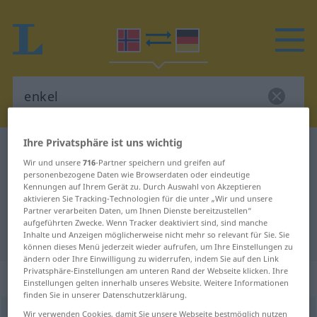
Ihre Privatsphäre ist uns wichtig
Norwegisch-Deutsch Wörterbuch
enkel
Wir und unsere
716
-Partner speichern und greifen auf
Norwegisch-Deutsch Übersetzung
personenbezogene Daten wie Browserdaten oder eindeutige
Kennungen auf Ihrem Gerät zu. Durch Auswahl von Akzeptieren
für "enkel"
aktivieren Sie Tracking-Technologien für die unter „Wir und unsere
Partner verarbeiten Daten, um Ihnen Dienste bereitzustellen“
aufgeführten Zwecke. Wenn Tracker deaktiviert sind, sind manche
"enkel" Deutsch Übersetzung
Inhalte und Anzeigen möglicherweise nicht mehr so relevant für Sie. Sie
können dieses Menü jederzeit wieder aufrufen, um Ihre Einstellungen zu
ändern oder Ihre Einwilligung zu widerrufen, indem Sie auf den Link
Privatsphäre-Einstellungen am unteren Rand der Webseite klicken. Ihre
„enkel“
Einstellungen gelten innerhalb unseres Website. Weitere Informationen
finden Sie in unserer Datenschutzerklärung.
enkel
Wir verwenden Cookies, damit Sie unsere Webseite bestmöglich nutzen