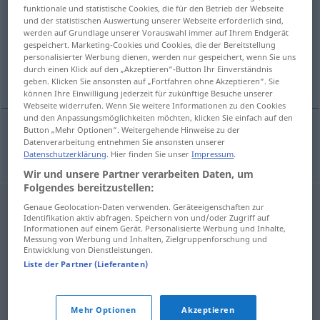
funktionale und statistische Cookies, die für den Betrieb der Webseite
und der statistischen Auswertung unserer Webseite erforderlich sind,
Übersicht aller Übersetzungen
werden auf Grundlage unserer Vorauswahl immer auf Ihrem Endgerät
(Für mehr Details die Übersetzung anklicken/antippen)
gespeichert. Marketing-Cookies und Cookies, die der Bereitstellung
personalisierter Werbung dienen, werden nur gespeichert, wenn Sie uns
durch einen Klick auf den „Akzeptieren“-Button Ihr Einverständnis
Tintenfisch
geben. Klicken Sie ansonsten auf „Fortfahren ohne Akzeptieren“. Sie
können Ihre Einwilligung jederzeit für zukünftige Besuche unserer
Webseite widerrufen. Wenn Sie weitere Informationen zu den Cookies
und den Anpassungsmöglichkeiten möchten, klicken Sie einfach auf den
Button „Mehr Optionen“. Weitergehende Hinweise zu der
Datenverarbeitung entnehmen Sie ansonsten unserer
Tintenfisch
m
blekksprut
Datenschutzerklärung
. Hier finden Sie unser
Impressum
.
Wir und unsere Partner verarbeiten Daten, um
Folgendes bereitzustellen:
Genaue Geolocation-Daten verwenden. Geräteeigenschaften zur
Identifikation aktiv abfragen. Speichern von und/oder Zugriff auf
Informationen auf einem Gerät. Personalisierte Werbung und Inhalte,
Messung von Werbung und Inhalten, Zielgruppenforschung und
Entwicklung von Dienstleistungen.
Liste der Partner (Lieferanten)
Mehr Optionen
Akzeptieren