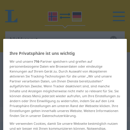
Ihre Privatsphäre ist uns wichtig
Norwegisch-Deutsch Wörterbuch
blekksprut
Wir und unsere
716
-Partner speichern und greifen auf
personenbezogene Daten wie Browserdaten oder eindeutige
Norwegisch-Deutsch Übersetzung
Kennungen auf Ihrem Gerät zu. Durch Auswahl von Akzeptieren
aktivieren Sie Tracking-Technologien für die unter „Wir und unsere
für "blekksprut"
Partner verarbeiten Daten, um Ihnen Dienste bereitzustellen“
aufgeführten Zwecke. Wenn Tracker deaktiviert sind, sind manche
Inhalte und Anzeigen möglicherweise nicht mehr so relevant für Sie. Sie
"blekksprut" Deutsch Übersetzung
können dieses Menü jederzeit wieder aufrufen, um Ihre Einstellungen zu
ändern oder Ihre Einwilligung zu widerrufen, indem Sie auf den Link
Privatsphäre-Einstellungen am unteren Rand der Webseite klicken. Ihre
Einstellungen gelten innerhalb unseres Website. Weitere Informationen
„blekksprut“
: Maskulinum
finden Sie in unserer Datenschutzerklärung.
Wir verwenden Cookies, damit Sie unsere Webseite bestmöglich nutzen
und wir besser mit Ihnen kommunizieren können. Notwendige,
blekksprut
m