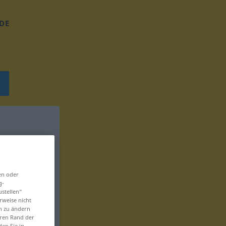
DE
en oder
g-
ustellen“
rweise nicht
en zu ändern
eren Rand der
den Sie in