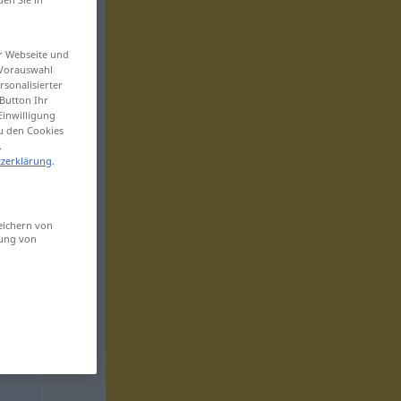
er Webseite und
 Vorauswahl
sonalisierter
Button Ihr
Einwilligung
zu den Cookies
.
zerklärung
.
eichern von
sung von