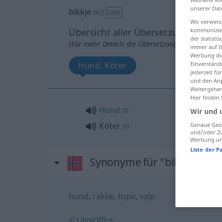
unserer Dat
bikkje
m/f
UMG
Wir verwend
Übersicht aller Übersetzungen
kommunizier
der statist
(Für mehr Details die Übersetzung anklicken/an
immer auf I
Werbung die
Hund, Köter
Einverständ
jederzeit f
und den Anp
Weitergehen
Hier finden
Hund
m
Wir und 
Köter
m
Genaue Geol
und/oder Zu
Werbung und
Liste der P
Synonyme für "bikkje"
hund
,
rakke
,
tispe
,
valp
© LibreOffice