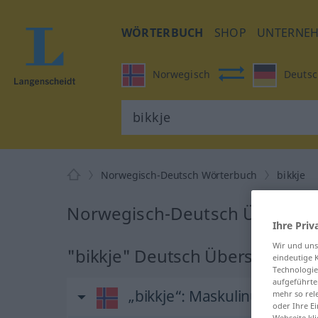
WÖRTERBUCH
SHOP
UNTERNE
Norwegisch
Deutsc
Norwegisch-Deutsch Wörterbuch
bikkje
Norwegisch-Deutsch Übersetzu
Ihre Priv
Wir und un
"bikkje" Deutsch Übersetzung
eindeutige 
Technologie
aufgeführte
„bikkje“
: Maskulinum und 
mehr so rel
oder Ihre E
Webseite kli