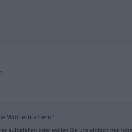
h?
ine Wörterbüchern?
hler aufgefallen oder wollen Sie uns einfach mal lob