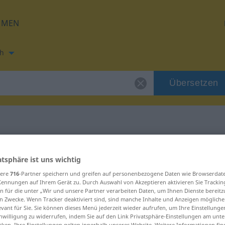
HMEN
h
Übersetzen
ng für "bikkje"
atsphäre ist uns wichtig
sere
716
-Partner speichern und greifen auf personenbezogene Daten wie Browserdat
Kennungen auf Ihrem Gerät zu. Durch Auswahl von Akzeptieren aktivieren Sie Trackin
n für die unter „Wir und unsere Partner verarbeiten Daten, um Ihnen Dienste bereitz
n Zwecke. Wenn Tracker deaktiviert sind, sind manche Inhalte und Anzeigen mögliche
Femininum
evant für Sie. Sie können dieses Menü jederzeit wieder aufrufen, um Ihre Einstellung
inwilligung zu widerrufen, indem Sie auf den Link Privatsphäre-Einstellungen am unt
cken. Ihre Einstellungen gelten innerhalb unseres Website. Weitere Informationen fin