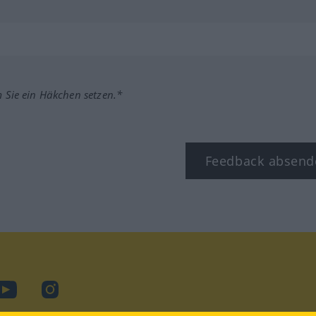
m Sie ein Häkchen setzen.*
Feedback absend
ook
YouTube
Instagram