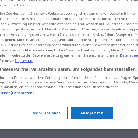
enschutzerklärung.
en Cookies, damit Sie unsere Webseite bestmöglich nutzen und wir besser mit Ihnen
en können. Notwendige, funktionale und statistische Cookies, die für den Betrieb d
ischen Auswertung unserer Webseite erforderlich sind, werden auf Grundlage unserer
tippen)
hrem Endgerät gespeichert. Marketing-Cookies und Cookies, die der Bereitstellung per
nen, werden nur gespeichert, wenn Sie uns durch einen Klick auf den „Akzeptieren“-
nis geben. Klicken Sie ansonsten auf „Fortfahren ohne Akzeptieren“. Sie können Ihre 
ür zukünftige Besuche unserer Webseite widerrufen. Wenn Sie weitere Informationen 
assungsmöglichkeiten möchten, klicken Sie einfach auf den Button „Mehr Optionen“
de Hinweise zu der Datenverarbeitung entnehmen Sie ansonsten unserer
Datenschut
 Sie unser
Impressum
.
bikkje
unsere Partner verarbeiten Daten, um Folgendes bereitzustellen:
ocation-Daten verwenden. Geräteeigenschaften zur Identifikation aktiv abfragen. Sp
griff auf Informationen auf einem Gerät. Personalisierte Werbung und Inhalte, Mes
 Inhalten, Zielgruppenforschung und Entwicklung von Dienstleistungen.
artner (Lieferanten)
Mehr Optionen
Akzeptieren