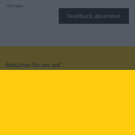
*Pflichtfeld
Feedback absenden
Besuchen Sie uns auf:
facebook
YouTube
Instagram
Langenscheidt
NUTZUNGSBEDINGUNGEN