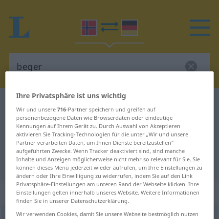
Ihre Privatsphäre ist uns wichtig
Norwegisch-Deutsch Wörterbuch
beger
Wir und unsere
716
-Partner speichern und greifen auf
Norwegisch-Deutsch Übersetzung
personenbezogene Daten wie Browserdaten oder eindeutige
Kennungen auf Ihrem Gerät zu. Durch Auswahl von Akzeptieren
für "beger"
aktivieren Sie Tracking-Technologien für die unter „Wir und unsere
Partner verarbeiten Daten, um Ihnen Dienste bereitzustellen“
aufgeführten Zwecke. Wenn Tracker deaktiviert sind, sind manche
Inhalte und Anzeigen möglicherweise nicht mehr so relevant für Sie. Sie
"beger" Deutsch Übersetzung
können dieses Menü jederzeit wieder aufrufen, um Ihre Einstellungen zu
ändern oder Ihre Einwilligung zu widerrufen, indem Sie auf den Link
Privatsphäre-Einstellungen am unteren Rand der Webseite klicken. Ihre
„beger“
: Neutrum
Einstellungen gelten innerhalb unseres Website. Weitere Informationen
finden Sie in unserer Datenschutzerklärung.
Wir verwenden Cookies, damit Sie unsere Webseite bestmöglich nutzen
beger
n
<
Pluralform entspricht der Singularform
>