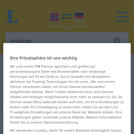
Ihre Privatsphäre ist uns wichtig
Norwegisch-Deutsch Wörterbuch
anlegge
Wir und unsere
716
-Partner speichern und greifen auf
Norwegisch-Deutsch Übersetzung
personenbezogene Daten wie Browserdaten oder eindeutige
Kennungen auf Ihrem Gerät zu. Durch Auswahl von Akzeptieren
für "anlegge"
aktivieren Sie Tracking-Technologien für die unter „Wir und unsere
Partner verarbeiten Daten, um Ihnen Dienste bereitzustellen“
aufgeführten Zwecke. Wenn Tracker deaktiviert sind, sind manche
Inhalte und Anzeigen möglicherweise nicht mehr so relevant für Sie. Sie
"anlegge" Deutsch Übersetzung
können dieses Menü jederzeit wieder aufrufen, um Ihre Einstellungen zu
ändern oder Ihre Einwilligung zu widerrufen, indem Sie auf den Link
Privatsphäre-Einstellungen am unteren Rand der Webseite klicken. Ihre
„anlegge“
: unregelmäßig
Einstellungen gelten innerhalb unseres Website. Weitere Informationen
finden Sie in unserer Datenschutzerklärung.
Wir verwenden Cookies, damit Sie unsere Webseite bestmöglich nutzen
anlegge
irr