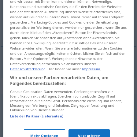
und wir besser mit Ihnen kommunizieren können. Notwendige,
funktionale und statistische Cookies, die für den Betrieb der Webseite
Übersicht aller Übersetzungen
und der statistischen Auswertung unserer Webseite erforderlich sind,
werden auf Grundlage unserer Vorauswahl immer auf Ihrem Endgerät
(Für mehr Details die Übersetzung anklicken/antippen)
gespeichert. Marketing-Cookies und Cookies, die der Bereitstellung
personalisierter Werbung dienen, werden nur gespeichert, wenn Sie uns
anlegen
durch einen Klick auf den „Akzeptieren“-Button Ihr Einverständnis
geben. Klicken Sie ansonsten auf „Fortfahren ohne Akzeptieren“. Sie
können Ihre Einwilligung jederzeit für zukünftige Besuche unserer
Webseite widerrufen. Wenn Sie weitere Informationen zu den Cookies
und den Anpassungsmöglichkeiten möchten, klicken Sie einfach auf den
Button „Mehr Optionen“. Weitergehende Hinweise zu der
anlegen
anlegge
Datenverarbeitung entnehmen Sie ansonsten unserer
Datenschutzerklärung
. Hier finden Sie unser
Impressum
.
Wir und unsere Partner verarbeiten Daten, um
Folgendes bereitzustellen:
Synonyme für "anlegge"
Genaue Geolocation-Daten verwenden. Geräteeigenschaften zur
Identifikation aktiv abfragen. Speichern von und/oder Zugriff auf
Informationen auf einem Gerät. Personalisierte Werbung und Inhalte,
Messung von Werbung und Inhalten, Zielgruppenforschung und
anstifte
,
begynne
,
debutere
,
grunne
,
grunnlegge
,
Entwicklung von Dienstleistungen.
innlede
,
innvie
,
istemme
,
opprette
,
starte
,
åpne
Liste der Partner (Lieferanten)
© LibreOffice
Mehr Optionen
Akzeptieren