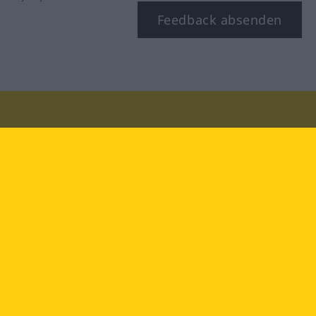
Feedback absenden
Besuchen Sie uns auf:
facebook
YouTube
Instagram
Langenscheidt
NUTZUNGSBEDINGUNGEN