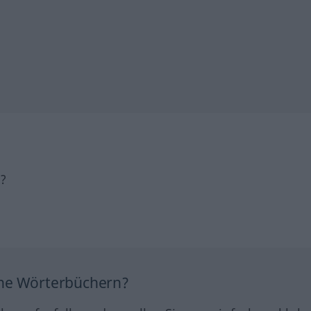
h?
ine Wörterbüchern?