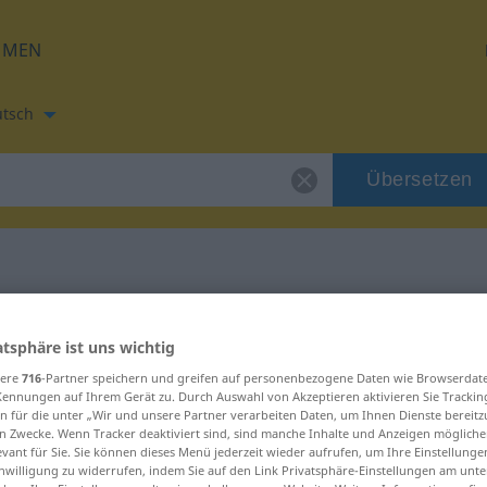
HMEN
tsch
Übersetzen
etzung für "wijd"
atsphäre ist uns wichtig
sere
716
-Partner speichern und greifen auf personenbezogene Daten wie Browserdat
Kennungen auf Ihrem Gerät zu. Durch Auswahl von Akzeptieren aktivieren Sie Trackin
n für die unter „Wir und unsere Partner verarbeiten Daten, um Ihnen Dienste bereitz
n Zwecke. Wenn Tracker deaktiviert sind, sind manche Inhalte und Anzeigen mögliche
ord
evant für Sie. Sie können dieses Menü jederzeit wieder aufrufen, um Ihre Einstellung
inwilligung zu widerrufen, indem Sie auf den Link Privatsphäre-Einstellungen am unt