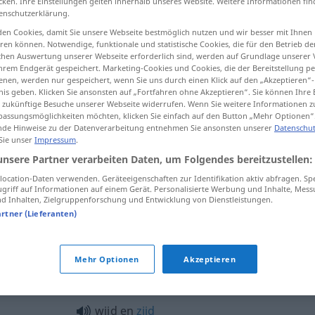
cken. Ihre Einstellungen gelten innerhalb unseres Website. Weitere Informationen fin
enschutzerklärung.
en Cookies, damit Sie unsere Webseite bestmöglich nutzen und wir besser mit Ihnen
en können. Notwendige, funktionale und statistische Cookies, die für den Betrieb d
ischen Auswertung unserer Webseite erforderlich sind, werden auf Grundlage unserer
tippen)
hrem Endgerät gespeichert. Marketing-Cookies und Cookies, die der Bereitstellung per
nen, werden nur gespeichert, wenn Sie uns durch einen Klick auf den „Akzeptieren“-
nis geben. Klicken Sie ansonsten auf „Fortfahren ohne Akzeptieren“. Sie können Ihre 
ür zukünftige Besuche unserer Webseite widerrufen. Wenn Sie weitere Informationen 
assungsmöglichkeiten möchten, klicken Sie einfach auf den Button „Mehr Optionen“
de Hinweise zu der Datenverarbeitung entnehmen Sie ansonsten unserer
Datenschut
 Sie unser
Impressum
.
wijd
unsere Partner verarbeiten Daten, um Folgendes bereitzustellen:
ocation-Daten verwenden. Geräteeigenschaften zur Identifikation aktiv abfragen. Sp
griff auf Informationen auf einem Gerät. Personalisierte Werbung und Inhalte, Mes
 Inhalten, Zielgruppenforschung und Entwicklung von Dienstleistungen.
wijd en
zijd
artner (Lieferanten)
Mehr Optionen
Akzeptieren
wijd en
zijd