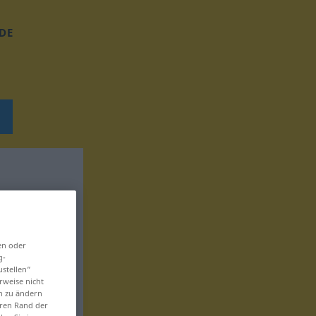
DE
en oder
g-
ustellen“
rweise nicht
en zu ändern
eren Rand der