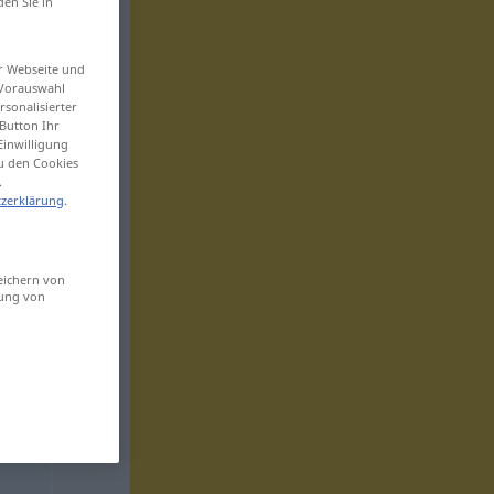
den Sie in
er Webseite und
 Vorauswahl
sonalisierter
Button Ihr
Einwilligung
zu den Cookies
.
zerklärung
.
eichern von
sung von