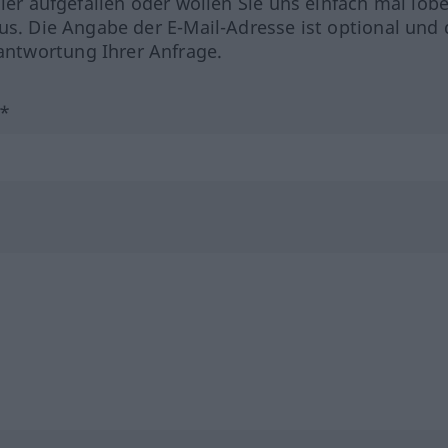
hler aufgefallen oder wollen Sie uns einfach mal lob
us. Die Angabe der E-Mail-Adresse ist optional und 
ntwortung Ihrer Anfrage.
?*