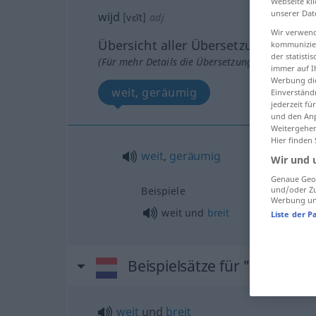
Webseite kli
unserer Dat
wijd
[vɛĭt]
adj
Wir verwend
Übersicht aller Übersetzungen
kommunizier
der statist
(Für mehr Details die Übersetzung anklicken/an
immer auf I
Werbung die
weit, geräumig
Einverständ
jederzeit f
und den Anp
Weitergehen
Hier finden
weit
,
geräumig
Wir und 
Genaue Geol
Beispiele
und/oder Zu
Werbung und
weit und
breit
Liste der P
Beispielsätze für "wijd"
weit
und
breit