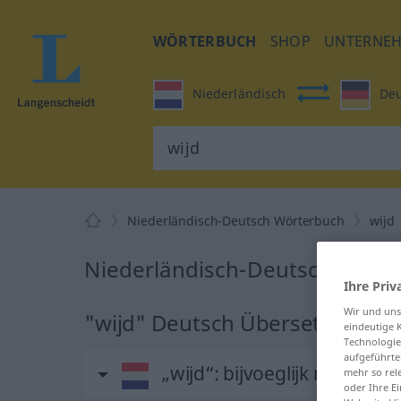
WÖRTERBUCH
SHOP
UNTERNE
Niederländisch
Deu
Niederländisch-Deutsch Wörterbuch
wijd
Niederländisch-Deutsch Übers
Ihre Priv
Wir und un
"wijd" Deutsch Übersetzung
eindeutige 
Technologie
aufgeführte
„wijd“
: bijvoeglijk naamwo
mehr so rel
oder Ihre E