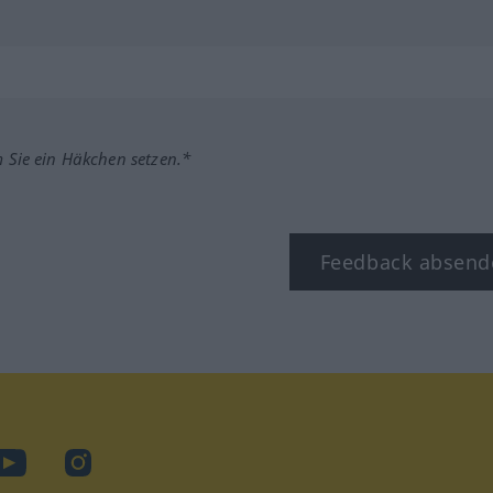
m Sie ein Häkchen setzen.*
Feedback absend
ook
YouTube
Instagram