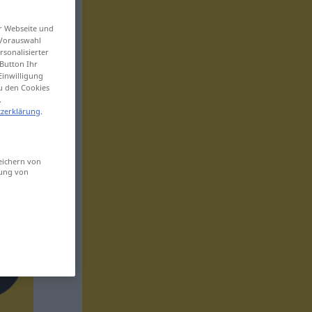
er Webseite und
 Vorauswahl
sonalisierter
Button Ihr
Einwilligung
zu den Cookies
.
zerklärung
.
eichern von
sung von