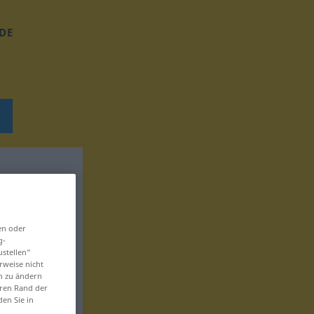
DE
en oder
g-
ustellen“
rweise nicht
en zu ändern
eren Rand der
den Sie in