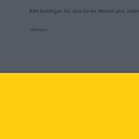
Bitte bestätigen Sie, dass Sie ein Mensch sind, inde
*Pflichtfeld
Besuchen Sie uns auf:
faceb
Langenscheidt