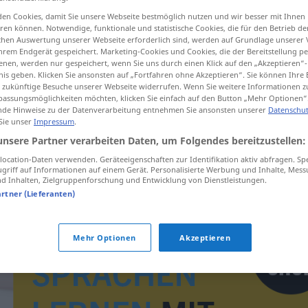
en Cookies, damit Sie unsere Webseite bestmöglich nutzen und wir besser mit Ihnen
en können. Notwendige, funktionale und statistische Cookies, die für den Betrieb d
ischen Auswertung unserer Webseite erforderlich sind, werden auf Grundlage unserer
hrem Endgerät gespeichert. Marketing-Cookies und Cookies, die der Bereitstellung per
tippen)
nen, werden nur gespeichert, wenn Sie uns durch einen Klick auf den „Akzeptieren“-
nis geben. Klicken Sie ansonsten auf „Fortfahren ohne Akzeptieren“. Sie können Ihre 
ür zukünftige Besuche unserer Webseite widerrufen. Wenn Sie weitere Informationen 
assungsmöglichkeiten möchten, klicken Sie einfach auf den Button „Mehr Optionen“
de Hinweise zu der Datenverarbeitung entnehmen Sie ansonsten unserer
Datenschut
 Sie unser
Impressum
.
unsere Partner verarbeiten Daten, um Folgendes bereitzustellen:
welteverstaan
ocation-Daten verwenden. Geräteeigenschaften zur Identifikation aktiv abfragen. Sp
griff auf Informationen auf einem Gerät. Personalisierte Werbung und Inhalte, Mes
 Inhalten, Zielgruppenforschung und Entwicklung von Dienstleistungen.
artner (Lieferanten)
Mehr Optionen
Akzeptieren