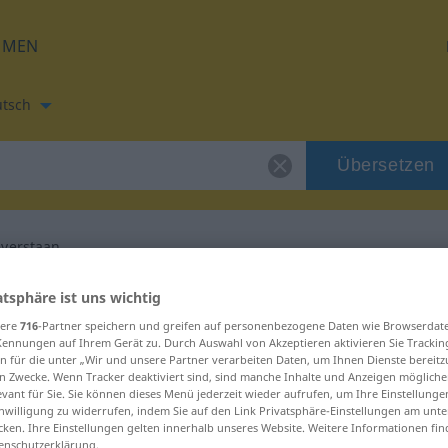
HMEN
tsch
Übersetzen
everstaan
etzung für "welteverstaan"
atsphäre ist uns wichtig
sere
716
-Partner speichern und greifen auf personenbezogene Daten wie Browserdat
Kennungen auf Ihrem Gerät zu. Durch Auswahl von Akzeptieren aktivieren Sie Trackin
setzung
n für die unter „Wir und unsere Partner verarbeiten Daten, um Ihnen Dienste bereitz
n Zwecke. Wenn Tracker deaktiviert sind, sind manche Inhalte und Anzeigen mögliche
evant für Sie. Sie können dieses Menü jederzeit wieder aufrufen, um Ihre Einstellung
inwilligung zu widerrufen, indem Sie auf den Link Privatsphäre-Einstellungen am unt
cken. Ihre Einstellungen gelten innerhalb unseres Website. Weitere Informationen fin
enschutzerklärung.