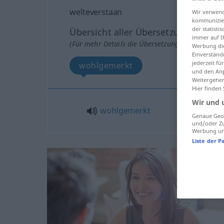
welteverstaan
Wir verwend
kommunizier
der statist
Übersicht aller Übersetzungen
immer auf I
(Für mehr Details die Übersetzung anklicken/an
Werbung die
Einverständ
jederzeit f
wohlgemerkt
und den Anp
Weitergehen
Hier finden
Wir und 
wohlgemerkt
Genaue Geol
und/oder Zu
Werbung und
Liste der P