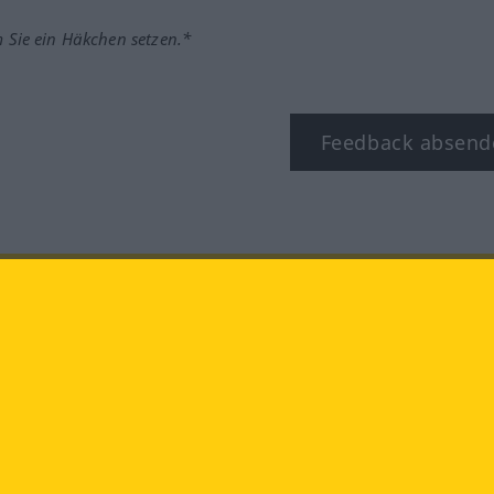
m Sie ein Häkchen setzen.*
Feedback absend
ook
YouTube
Instagram