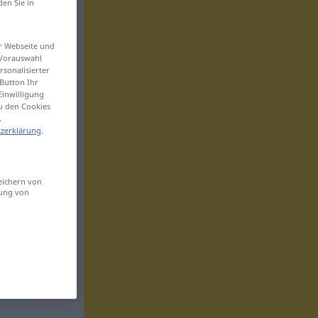
den Sie in
er Webseite und
 Vorauswahl
sonalisierter
Button Ihr
Einwilligung
zu den Cookies
.
zerklärung
.
eichern von
sung von