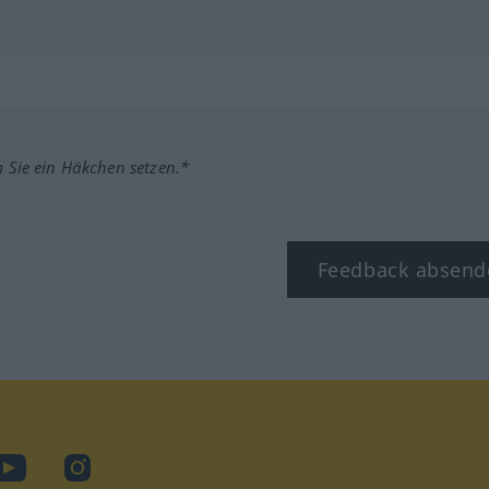
m Sie ein Häkchen setzen.*
Feedback absend
ook
YouTube
Instagram