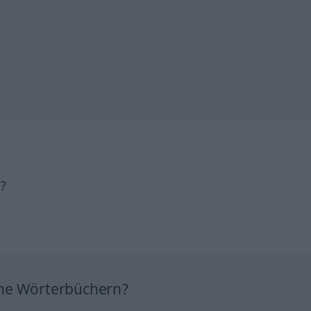
h?
ine Wörterbüchern?