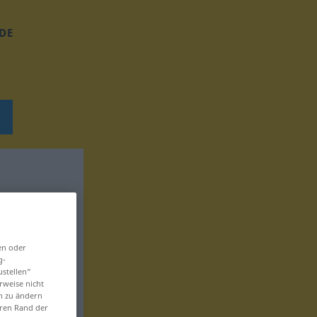
DE
en oder
g-
ustellen“
rweise nicht
en zu ändern
eren Rand der