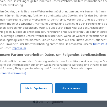
cken. Ihre Einstellungen gelten innerhalb unseres Website. Weitere Informationen fin
enschutzerklärung.
en Cookies, damit Sie unsere Webseite bestmöglich nutzen und wir besser mit Ihnen
en können. Notwendige, funktionale und statistische Cookies, die für den Betrieb d
ischen Auswertung unserer Webseite erforderlich sind, werden auf Grundlage unserer
tippen)
hrem Endgerät gespeichert. Marketing-Cookies und Cookies, die der Bereitstellung per
nen, werden nur gespeichert, wenn Sie uns durch einen Klick auf den „Akzeptieren“-
nis geben. Klicken Sie ansonsten auf „Fortfahren ohne Akzeptieren“. Sie können Ihre 
ür zukünftige Besuche unserer Webseite widerrufen. Wenn Sie weitere Informationen 
assungsmöglichkeiten möchten, klicken Sie einfach auf den Button „Mehr Optionen“
de Hinweise zu der Datenverarbeitung entnehmen Sie ansonsten unserer
Datenschut
 Sie unser
Impressum
.
vergooien
unsere Partner verarbeiten Daten, um Folgendes bereitzustellen:
ocation-Daten verwenden. Geräteeigenschaften zur Identifikation aktiv abfragen. Sp
griff auf Informationen auf einem Gerät. Personalisierte Werbung und Inhalte, Mes
vergooien
FIG
 Inhalten, Zielgruppenforschung und Entwicklung von Dienstleistungen.
artner (Lieferanten)
vergooien
Mehr Optionen
Akzeptieren
zich vergooien