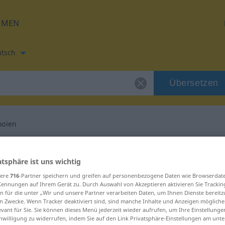
HMEN
tsch
Übersetzen
ooien
etzung für "vergooien"
atsphäre ist uns wichtig
sere
716
-Partner speichern und greifen auf personenbezogene Daten wie Browserdat
ung
Kennungen auf Ihrem Gerät zu. Durch Auswahl von Akzeptieren aktivieren Sie Trackin
n für die unter „Wir und unsere Partner verarbeiten Daten, um Ihnen Dienste bereitz
n Zwecke. Wenn Tracker deaktiviert sind, sind manche Inhalte und Anzeigen mögliche
evant für Sie. Sie können dieses Menü jederzeit wieder aufrufen, um Ihre Einstellung
inwilligung zu widerrufen, indem Sie auf den Link Privatsphäre-Einstellungen am unt