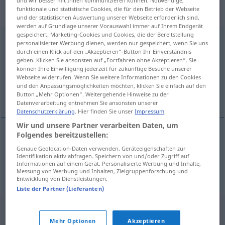
„toegevendheid“
: zelfstandig
und wir besser mit Ihnen kommunizieren können. Notwendige,
funktionale und statistische Cookies, die für den Betrieb der Webseite
naamwoord
und der statistischen Auswertung unserer Webseite erforderlich sind,
werden auf Grundlage unserer Vorauswahl immer auf Ihrem Endgerät
gespeichert. Marketing-Cookies und Cookies, die der Bereitstellung
toegevendheid
[-ˈɣ̊eːv̊ənthɛĭt]
subst
personalisierter Werbung dienen, werden nur gespeichert, wenn Sie uns
durch einen Klick auf den „Akzeptieren“-Button Ihr Einverständnis
Übersicht aller Übersetzungen
geben. Klicken Sie ansonsten auf „Fortfahren ohne Akzeptieren“. Sie
können Ihre Einwilligung jederzeit für zukünftige Besuche unserer
(Für mehr Details die Übersetzung anklicken/antippen)
Webseite widerrufen. Wenn Sie weitere Informationen zu den Cookies
und den Anpassungsmöglichkeiten möchten, klicken Sie einfach auf den
Nachgiebigkeit, Nachsicht
Button „Mehr Optionen“. Weitergehende Hinweise zu der
Datenverarbeitung entnehmen Sie ansonsten unserer
Datenschutzerklärung
. Hier finden Sie unser
Impressum
.
Wir und unsere Partner verarbeiten Daten, um
Folgendes bereitzustellen:
Nachgiebigkeit
f
toegevendheid
Genaue Geolocation-Daten verwenden. Geräteeigenschaften zur
Identifikation aktiv abfragen. Speichern von und/oder Zugriff auf
Informationen auf einem Gerät. Personalisierte Werbung und Inhalte,
Nachsicht
f
toegevendheid
Messung von Werbung und Inhalten, Zielgruppenforschung und
Entwicklung von Dienstleistungen.
Liste der Partner (Lieferanten)
Mehr Optionen
Akzeptieren