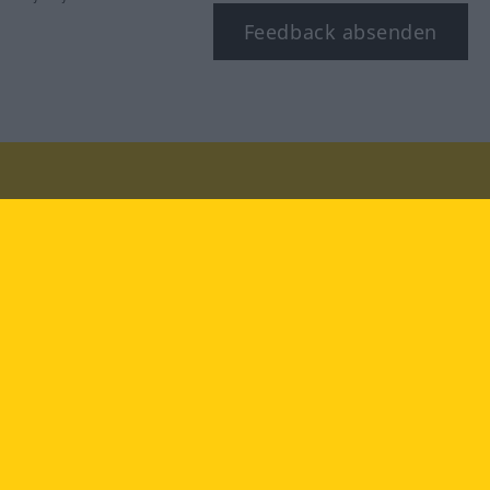
Feedback absenden
Besuchen Sie uns auf:
facebook
YouTube
Instagram
Langenscheidt
NUTZUNGSBEDINGUNGEN