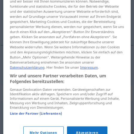
und wir besser mit Ihnen kommunizieren können. Notwendige,
funktionale und statistische Cookies, die für den Betrieb der Webseite
Übersicht aller Übersetzungen
und der statistischen Auswertung unserer Webseite erforderlich sind,
werden auf Grundlage unserer Vorauswahl immer auf Ihrem Endgerät
(Für mehr Details die Übersetzung anklicken/antippen)
gespeichert. Marketing-Cookies und Cookies, die der Bereitstellung
personalisierter Werbung dienen, werden nur gespeichert, wenn Sie uns
Sturm
durch einen Klick auf den „Akzeptieren“-Button Ihr Einverständnis
geben. Klicken Sie ansonsten auf „Fortfahren ohne Akzeptieren“. Sie
können Ihre Einwilligung jederzeit für zukünftige Besuche unserer
Webseite widerrufen. Wenn Sie weitere Informationen zu den Cookies
und den Anpassungsmöglichkeiten möchten, klicken Sie einfach auf den
Button „Mehr Optionen“. Weitergehende Hinweise zu der
Sturm
m
storm
Datenverarbeitung entnehmen Sie ansonsten unserer
Datenschutzerklärung
. Hier finden Sie unser
Impressum
.
Wir und unsere Partner verarbeiten Daten, um
Folgendes bereitzustellen:
Genaue Geolocation-Daten verwenden. Geräteeigenschaften zur
Beispielsätze für "storm"
Identifikation aktiv abfragen. Speichern von und/oder Zugriff auf
Informationen auf einem Gerät. Personalisierte Werbung und Inhalte,
Messung von Werbung und Inhalten, Zielgruppenforschung und
Entwicklung von Dienstleistungen.
stilte
voor de storm
Liste der Partner (Lieferanten)
Ruhe
f
vor dem
Sturm
FIG
Mehr Optionen
Akzeptieren