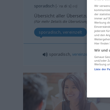
sporadisch
[-ˈraːdiˑs]
adj
Wir verwend
kommunizier
der statist
Übersicht aller Übersetzungen
immer auf I
(Für mehr Details die Übersetzung anklicken/an
Werbung die
Einverständ
jederzeit f
sporadisch, vereinzelt
und den Anp
Weitergehen
Hier finden
Wir und 
sporadisch,
vereinzelt
Genaue Geol
und/oder Zu
Werbung und
Liste der P