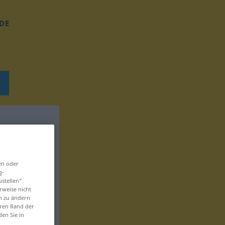
DE
en oder
g-
ustellen“
rweise nicht
en zu ändern
eren Rand der
den Sie in