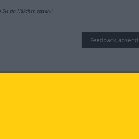
m Sie ein Häkchen setzen.*
Feedback absend
ook
YouTube
Instagram