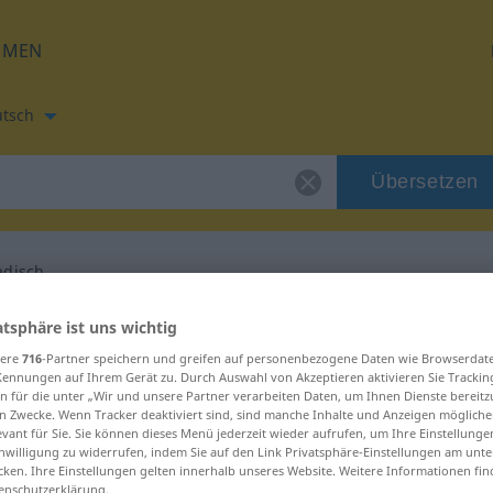
HMEN
tsch
Übersetzen
adisch
etzung für "sporadisch"
atsphäre ist uns wichtig
sere
716
-Partner speichern und greifen auf personenbezogene Daten wie Browserdat
Kennungen auf Ihrem Gerät zu. Durch Auswahl von Akzeptieren aktivieren Sie Trackin
zung
n für die unter „Wir und unsere Partner verarbeiten Daten, um Ihnen Dienste bereitz
n Zwecke. Wenn Tracker deaktiviert sind, sind manche Inhalte und Anzeigen mögliche
evant für Sie. Sie können dieses Menü jederzeit wieder aufrufen, um Ihre Einstellung
inwilligung zu widerrufen, indem Sie auf den Link Privatsphäre-Einstellungen am unt
naamwoord
cken. Ihre Einstellungen gelten innerhalb unseres Website. Weitere Informationen fin
enschutzerklärung.