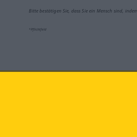
Bitte bestätigen Sie, dass Sie ein Mensch sind, inde
*Pflichtfeld
Besuchen Sie uns auf:
faceb
Langenscheidt