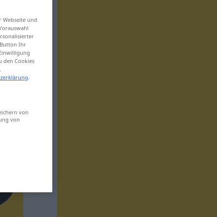
er Webseite und
 Vorauswahl
sonalisierter
Button Ihr
Einwilligung
zu den Cookies
.
zerklärung
.
eichern von
sung von