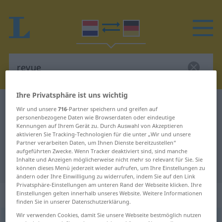
Ihre Privatsphäre ist uns wichtig
Niederländisch-Deutsch Wörterbuch
revue
Wir und unsere
716
-Partner speichern und greifen auf
personenbezogene Daten wie Browserdaten oder eindeutige
Niederländisch-Deutsch
Kennungen auf Ihrem Gerät zu. Durch Auswahl von Akzeptieren
Übersetzung für "revue"
aktivieren Sie Tracking-Technologien für die unter „Wir und unsere
Partner verarbeiten Daten, um Ihnen Dienste bereitzustellen“
aufgeführten Zwecke. Wenn Tracker deaktiviert sind, sind manche
Inhalte und Anzeigen möglicherweise nicht mehr so relevant für Sie. Sie
"revue" Deutsch Übersetzung
können dieses Menü jederzeit wieder aufrufen, um Ihre Einstellungen zu
ändern oder Ihre Einwilligung zu widerrufen, indem Sie auf den Link
Privatsphäre-Einstellungen am unteren Rand der Webseite klicken. Ihre
„revue“
: zelfstandig naamwoord
Einstellungen gelten innerhalb unseres Website. Weitere Informationen
finden Sie in unserer Datenschutzerklärung.
Wir verwenden Cookies, damit Sie unsere Webseite bestmöglich nutzen
revue
[rəˈv̊yˑ]
subst
<
-s
>