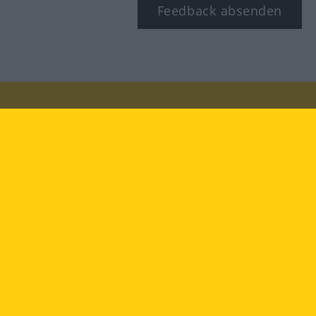
Feedback absenden
Besuchen Sie uns auf:
facebook
YouTube
Instagram
Langenscheidt
NUTZUNGSBEDINGUNGEN
DATENSCHUTZBESTIMMUNGEN