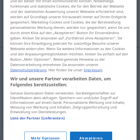
und wir besser mit Ihnen kommunizieren können. Notwendige,
funktionale und statistische Cookies, die für den Betrieb der Webseite
Übersicht aller Übersetzungen
und der statistischen Auswertung unserer Webseite erforderlich sind,
werden auf Grundlage unserer Vorauswahl immer auf Ihrem Endgerät
(Für mehr Details die Übersetzung anklicken/antippen)
gespeichert. Marketing-Cookies und Cookies, die der Bereitstellung
personalisierter Werbung dienen, werden nur gespeichert, wenn Sie uns
Revue, Truppenschau, Schau, Parade
durch einen Klick auf den „Akzeptieren“-Button Ihr Einverständnis
geben. Klicken Sie ansonsten auf „Fortfahren ohne Akzeptieren“. Sie
können Ihre Einwilligung jederzeit für zukünftige Besuche unserer
Webseite widerrufen. Wenn Sie weitere Informationen zu den Cookies
und den Anpassungsmöglichkeiten möchten, klicken Sie einfach auf den
Button „Mehr Optionen“. Weitergehende Hinweise zu der
Revue
f
revue
Datenverarbeitung entnehmen Sie ansonsten unserer
Datenschutzerklärung
. Hier finden Sie unser
Impressum
.
Wir und unsere Partner verarbeiten Daten, um
Schau
f
revue
Folgendes bereitzustellen:
Genaue Geolocation-Daten verwenden. Geräteeigenschaften zur
Truppenschau
f
revue
Identifikation aktiv abfragen. Speichern von und/oder Zugriff auf
Informationen auf einem Gerät. Personalisierte Werbung und Inhalte,
Messung von Werbung und Inhalten, Zielgruppenforschung und
Parade
f
revue
Entwicklung von Dienstleistungen.
Liste der Partner (Lieferanten)
Mehr Optionen
Akzeptieren