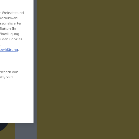
er Webseite und
 Vorauswahl
sonalisierter
Button Ihr
Einwilligung
zu den Cookies
.
zerklärung
.
eichern von
sung von