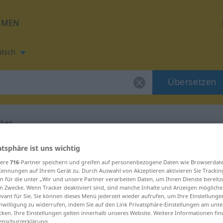
HMEN
tsch
Übersetzen
iken
etzung für "prediken"
atsphäre ist uns wichtig
sere
716
-Partner speichern und greifen auf personenbezogene Daten wie Browserdat
Kennungen auf Ihrem Gerät zu. Durch Auswahl von Akzeptieren aktivieren Sie Trackin
ng
n für die unter „Wir und unsere Partner verarbeiten Daten, um Ihnen Dienste bereitz
n Zwecke. Wenn Tracker deaktiviert sind, sind manche Inhalte und Anzeigen mögliche
evant für Sie. Sie können dieses Menü jederzeit wieder aufrufen, um Ihre Einstellung
inwilligung zu widerrufen, indem Sie auf den Link Privatsphäre-Einstellungen am unt
cken. Ihre Einstellungen gelten innerhalb unseres Website. Weitere Informationen fin
enschutzerklärung.