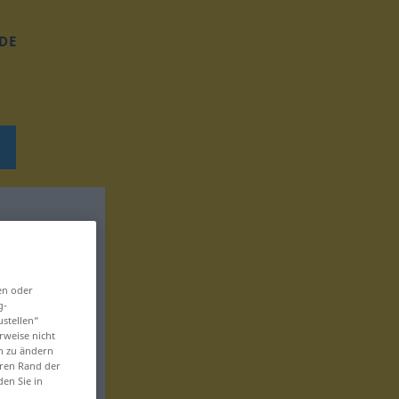
DE
en oder
g-
ustellen“
rweise nicht
en zu ändern
eren Rand der
den Sie in