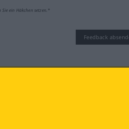
m Sie ein Häkchen setzen.*
Feedback absend
ook
YouTube
Instagram