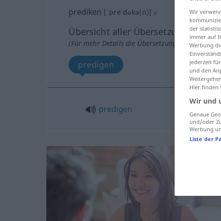
prediken
[ˈpreːdəkə(n)]
v
Wir verwend
kommunizier
der statist
Übersicht aller Übersetzungen
immer auf I
(Für mehr Details die Übersetzung anklicken/an
Werbung die
Einverständ
jederzeit f
predigen
und den Anp
Weitergehen
Hier finden
Wir und 
predigen
Genaue Geol
und/oder Zu
Werbung und
Liste der P