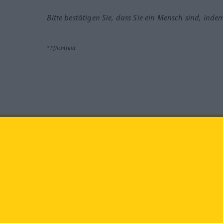
Bitte bestätigen Sie, dass Sie ein Mensch sind, inde
*Pflichtfeld
Besuchen Sie uns auf:
faceb
Langenscheidt