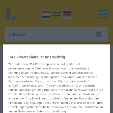
Niederländisch-Deutsch Wörterbuch
patroon
Ihre Privatsphäre ist uns wichtig
Niederländisch-Deutsch
Wir und unsere
716
-Partner speichern und greifen auf
Übersetzung für "patroon"
personenbezogene Daten wie Browserdaten oder eindeutige
Kennungen auf Ihrem Gerät zu. Durch Auswahl von Akzeptieren
aktivieren Sie Tracking-Technologien für die unter „Wir und unsere
Partner verarbeiten Daten, um Ihnen Dienste bereitzustellen“
"patroon" Deutsch Übersetzung
aufgeführten Zwecke. Wenn Tracker deaktiviert sind, sind manche
Inhalte und Anzeigen möglicherweise nicht mehr so relevant für Sie. Sie
können dieses Menü jederzeit wieder aufrufen, um Ihre Einstellungen zu
„patroon“
: mannelijk
ändern oder Ihre Einwilligung zu widerrufen, indem Sie auf den Link
Privatsphäre-Einstellungen am unteren Rand der Webseite klicken. Ihre
Einstellungen gelten innerhalb unseres Website. Weitere Informationen
finden Sie in unserer Datenschutzerklärung.
patroon
m
<
-s
od
-tronen
>