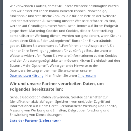
Wir verwenden Cookies, damit Sie unsere Webseite bestmöglich nutzen
Übersicht aller Übersetzungen
und wir besser mit Ihnen kommunizieren können. Notwendige,
funktionale und statistische Cookies, die für den Betrieb der Webseite
(Für mehr Details die Übersetzung anklicken/antippen)
und der statistischen Auswertung unserer Webseite erforderlich sind,
werden auf Grundlage unserer Vorauswahl immer auf Ihrem Endgerät
Chef, Arbeitgeber, Schutzheilige, Patron
gespeichert. Marketing-Cookies und Cookies, die der Bereitstellung
personalisierter Werbung dienen, werden nur gespeichert, wenn Sie uns
durch einen Klick auf den „Akzeptieren“-Button Ihr Einverständnis
geben. Klicken Sie ansonsten auf „Fortfahren ohne Akzeptieren“. Sie
können Ihre Einwilligung jederzeit für zukünftige Besuche unserer
Webseite widerrufen. Wenn Sie weitere Informationen zu den Cookies
Schutzheilige(r),
Patron
m
patroon
und den Anpassungsmöglichkeiten möchten, klicken Sie einfach auf den
Button „Mehr Optionen“. Weitergehende Hinweise zu der
Datenverarbeitung entnehmen Sie ansonsten unserer
Chef
m
patroon
Datenschutzerklärung
. Hier finden Sie unser
Impressum
.
Wir und unsere Partner verarbeiten Daten, um
Arbeitgeber
m
patroon
Folgendes bereitzustellen:
Genaue Geolocation-Daten verwenden. Geräteeigenschaften zur
Identifikation aktiv abfragen. Speichern von und/oder Zugriff auf
Informationen auf einem Gerät. Personalisierte Werbung und Inhalte,
„patroon“
: zelfstandig naamwoord
Messung von Werbung und Inhalten, Zielgruppenforschung und
Entwicklung von Dienstleistungen.
Liste der Partner (Lieferanten)
patroon
subst
<
-tronen
>