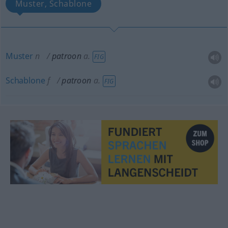
Muster, Schablone
Muster
n
patroon
a.
FIG
Schablone
f
patroon
a.
FIG