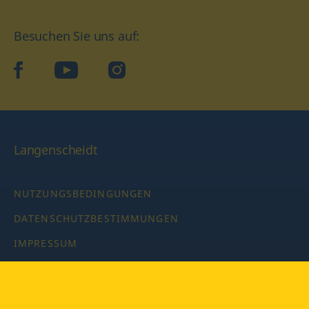
Besuchen Sie uns auf:
facebook
YouTube
Instagram
Langenscheidt
NUTZUNGSBEDINGUNGEN
DATENSCHUTZBESTIMMUNGEN
IMPRESSUM
PRIVATSPHÄRE-EINSTELLUNGEN
LATEINWÖRTERBUCH MIT CODE