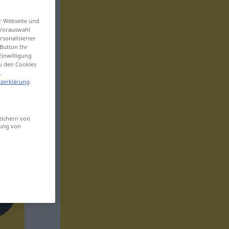
er Webseite und
 Vorauswahl
sonalisierter
Button Ihr
Einwilligung
zu den Cookies
.
zerklärung
.
eichern von
sung von