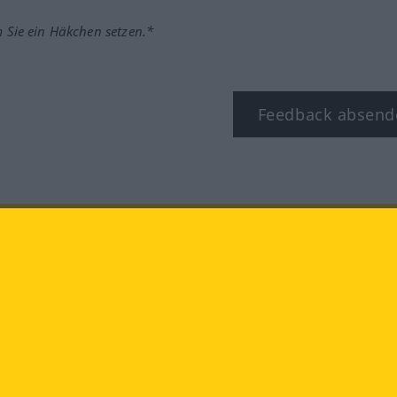
m Sie ein Häkchen setzen.*
Feedback absend
ook
YouTube
Instagram