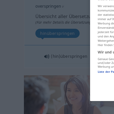
overspringen
v
Wir verwend
kommunizier
der statist
Übersicht aller Übersetzungen
immer auf I
(Für mehr Details die Übersetzung anklicken/an
Werbung die
Einverständ
jederzeit f
hinüberspringen
und den Anp
Weitergehen
Hier finden
Wir und 
(hin)überspringen
Genaue Geol
und/oder Zu
Werbung und
Liste der P