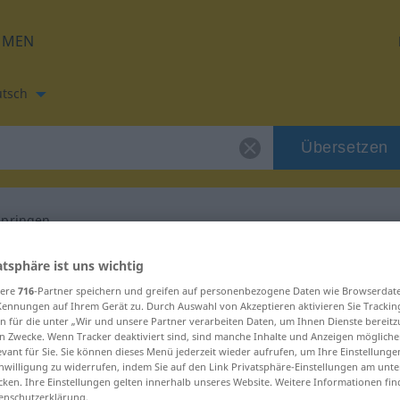
HMEN
tsch
Übersetzen
springen
etzung für "overspringen"
atsphäre ist uns wichtig
sere
716
-Partner speichern und greifen auf personenbezogene Daten wie Browserdat
Kennungen auf Ihrem Gerät zu. Durch Auswahl von Akzeptieren aktivieren Sie Trackin
etzung
n für die unter „Wir und unsere Partner verarbeiten Daten, um Ihnen Dienste bereitz
n Zwecke. Wenn Tracker deaktiviert sind, sind manche Inhalte und Anzeigen mögliche
evant für Sie. Sie können dieses Menü jederzeit wieder aufrufen, um Ihre Einstellung
inwilligung zu widerrufen, indem Sie auf den Link Privatsphäre-Einstellungen am unt
d
cken. Ihre Einstellungen gelten innerhalb unseres Website. Weitere Informationen fin
enschutzerklärung.