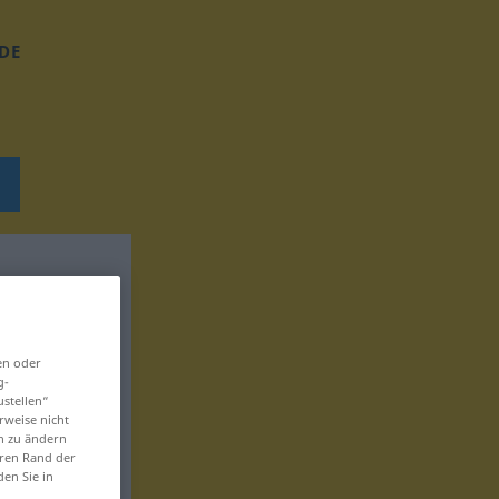
DE
en oder
g-
ustellen“
rweise nicht
en zu ändern
eren Rand der
den Sie in