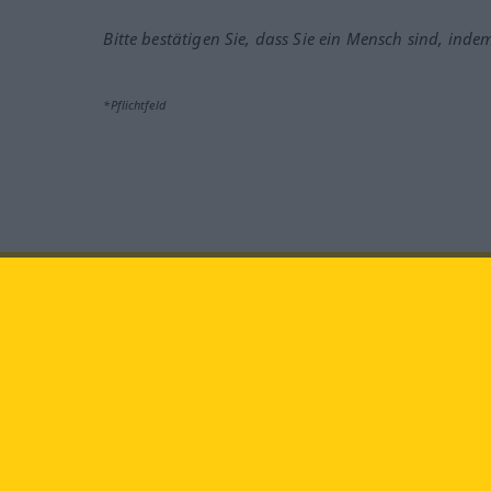
Bitte bestätigen Sie, dass Sie ein Mensch sind, inde
*Pflichtfeld
Besuchen Sie uns auf:
faceb
Langenscheidt