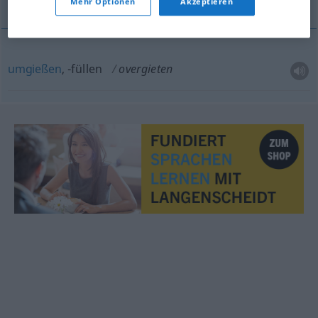
Mehr Optionen
Akzeptieren
umgießen
, -füllen
overgieten