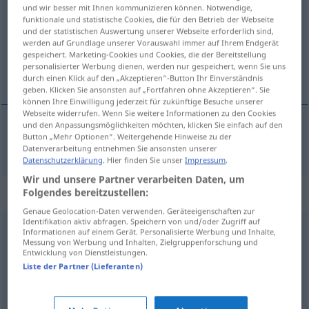
und wir besser mit Ihnen kommunizieren können. Notwendige,
funktionale und statistische Cookies, die für den Betrieb der Webseite
Übersicht aller Übersetzungen
und der statistischen Auswertung unserer Webseite erforderlich sind,
(Für mehr Details die Übersetzung anklicken/antippen)
werden auf Grundlage unserer Vorauswahl immer auf Ihrem Endgerät
gespeichert. Marketing-Cookies und Cookies, die der Bereitstellung
personalisierter Werbung dienen, werden nur gespeichert, wenn Sie uns
übergießen, -schütten
durch einen Klick auf den „Akzeptieren“-Button Ihr Einverständnis
geben. Klicken Sie ansonsten auf „Fortfahren ohne Akzeptieren“. Sie
können Ihre Einwilligung jederzeit für zukünftige Besuche unserer
Webseite widerrufen. Wenn Sie weitere Informationen zu den Cookies
und den Anpassungsmöglichkeiten möchten, klicken Sie einfach auf den
Button „Mehr Optionen“. Weitergehende Hinweise zu der
übergießen
, -schütten
overgieten
Datenverarbeitung entnehmen Sie ansonsten unserer
Datenschutzerklärung
. Hier finden Sie unser
Impressum
.
Wir und unsere Partner verarbeiten Daten, um
„overgieten“
: werkwoord
Folgendes bereitzustellen:
Genaue Geolocation-Daten verwenden. Geräteeigenschaften zur
Identifikation aktiv abfragen. Speichern von und/oder Zugriff auf
overgieten
[ˈoːv̊ər-]
v
Informationen auf einem Gerät. Personalisierte Werbung und Inhalte,
Messung von Werbung und Inhalten, Zielgruppenforschung und
Entwicklung von Dienstleistungen.
Übersicht aller Übersetzungen
Liste der Partner (Lieferanten)
(Für mehr Details die Übersetzung anklicken/antippen)
umgießen, -füllen