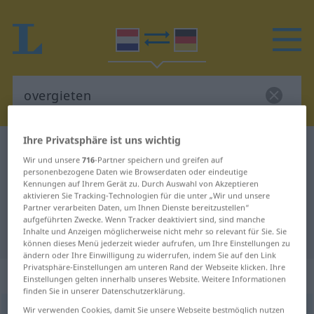
Ihre Privatsphäre ist uns wichtig
Niederländisch-Deutsch Wörterbuch
overgieten
Wir und unsere
716
-Partner speichern und greifen auf
Niederländisch-Deutsch
personenbezogene Daten wie Browserdaten oder eindeutige
Kennungen auf Ihrem Gerät zu. Durch Auswahl von Akzeptieren
Übersetzung für "overgieten"
aktivieren Sie Tracking-Technologien für die unter „Wir und unsere
Partner verarbeiten Daten, um Ihnen Dienste bereitzustellen“
aufgeführten Zwecke. Wenn Tracker deaktiviert sind, sind manche
"overgieten" Deutsch Übersetzung
Inhalte und Anzeigen möglicherweise nicht mehr so relevant für Sie. Sie
können dieses Menü jederzeit wieder aufrufen, um Ihre Einstellungen zu
ändern oder Ihre Einwilligung zu widerrufen, indem Sie auf den Link
Privatsphäre-Einstellungen am unteren Rand der Webseite klicken. Ihre
„overgieten“
: werkwoord
Einstellungen gelten innerhalb unseres Website. Weitere Informationen
finden Sie in unserer Datenschutzerklärung.
Wir verwenden Cookies, damit Sie unsere Webseite bestmöglich nutzen
overgieten
[-ˈɣ̊iˑt-]
v
<
overgieten
>