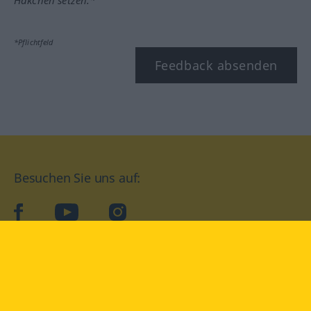
*Pflichtfeld
Feedback absenden
Besuchen Sie uns auf:
facebook
YouTube
Instagram
Langenscheidt