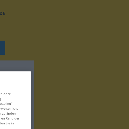
DE
en oder
g-
ustellen“
rweise nicht
en zu ändern
eren Rand der
den Sie in