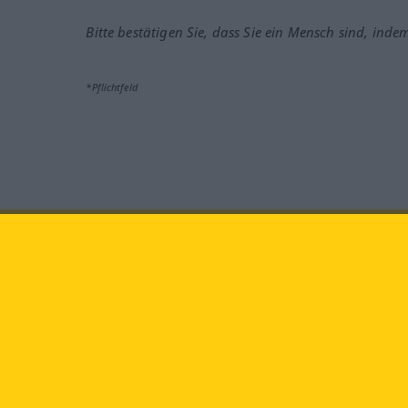
Bitte bestätigen Sie, dass Sie ein Mensch sind, inde
*Pflichtfeld
Besuchen Sie uns auf:
faceb
Langenscheidt