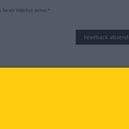
m Sie ein Häkchen setzen.*
Feedback absend
ook
YouTube
Instagram