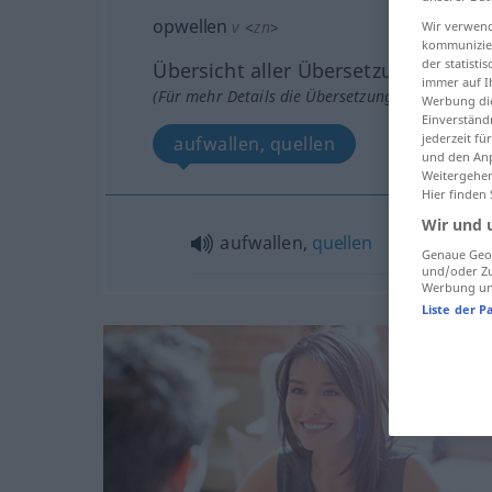
opwellen
v
<
zn
>
Wir verwend
kommunizier
der statist
Übersicht aller Übersetzungen
immer auf I
(Für mehr Details die Übersetzung anklicken/an
Werbung die
Einverständ
jederzeit f
aufwallen, quellen
und den Anp
Weitergehen
Hier finden
Wir und 
aufwallen,
quellen
Genaue Geol
und/oder Zu
Werbung und
Liste der P