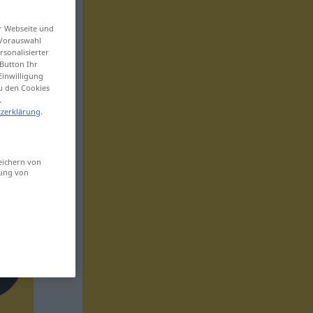
er Webseite und
 Vorauswahl
sonalisierter
Button Ihr
Einwilligung
zu den Cookies
.
zerklärung
.
eichern von
sung von