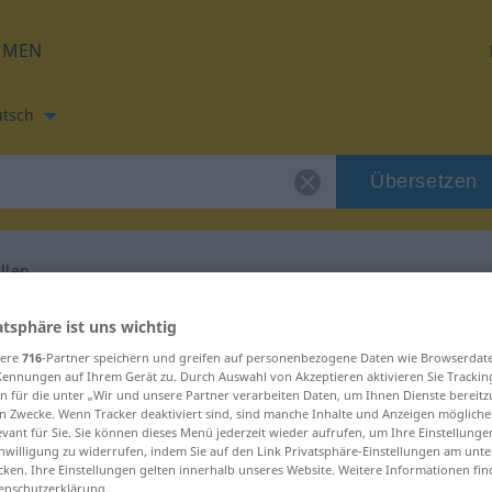
HMEN
tsch
Übersetzen
llen
etzung für "opwellen"
atsphäre ist uns wichtig
sere
716
-Partner speichern und greifen auf personenbezogene Daten wie Browserdat
Kennungen auf Ihrem Gerät zu. Durch Auswahl von Akzeptieren aktivieren Sie Trackin
ng
n für die unter „Wir und unsere Partner verarbeiten Daten, um Ihnen Dienste bereitz
n Zwecke. Wenn Tracker deaktiviert sind, sind manche Inhalte und Anzeigen mögliche
evant für Sie. Sie können dieses Menü jederzeit wieder aufrufen, um Ihre Einstellung
inwilligung zu widerrufen, indem Sie auf den Link Privatsphäre-Einstellungen am unt
cken. Ihre Einstellungen gelten innerhalb unseres Website. Weitere Informationen fin
enschutzerklärung.