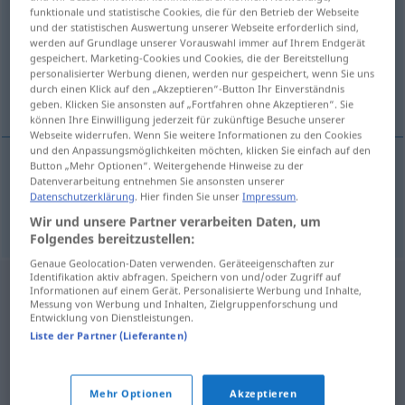
funktionale und statistische Cookies, die für den Betrieb der Webseite
und der statistischen Auswertung unserer Webseite erforderlich sind,
Übersicht aller Übersetzungen
werden auf Grundlage unserer Vorauswahl immer auf Ihrem Endgerät
(Für mehr Details die Übersetzung anklicken/antippen)
gespeichert. Marketing-Cookies und Cookies, die der Bereitstellung
personalisierter Werbung dienen, werden nur gespeichert, wenn Sie uns
durch einen Klick auf den „Akzeptieren“-Button Ihr Einverständnis
optisch
geben. Klicken Sie ansonsten auf „Fortfahren ohne Akzeptieren“. Sie
können Ihre Einwilligung jederzeit für zukünftige Besuche unserer
Webseite widerrufen. Wenn Sie weitere Informationen zu den Cookies
und den Anpassungsmöglichkeiten möchten, klicken Sie einfach auf den
Button „Mehr Optionen“. Weitergehende Hinweise zu der
Datenverarbeitung entnehmen Sie ansonsten unserer
optisch
optisch
Datenschutzerklärung
. Hier finden Sie unser
Impressum
.
Wir und unsere Partner verarbeiten Daten, um
Folgendes bereitzustellen:
Genaue Geolocation-Daten verwenden. Geräteeigenschaften zur
Identifikation aktiv abfragen. Speichern von und/oder Zugriff auf
Informationen auf einem Gerät. Personalisierte Werbung und Inhalte,
Messung von Werbung und Inhalten, Zielgruppenforschung und
Entwicklung von Dienstleistungen.
Liste der Partner (Lieferanten)
Mehr Optionen
Akzeptieren