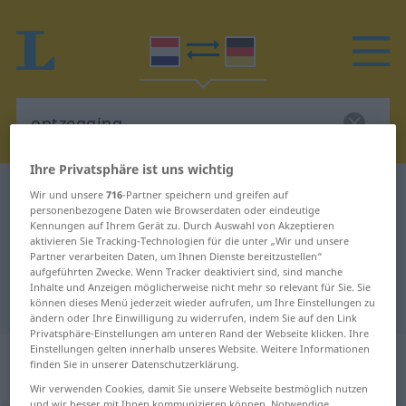
Ihre Privatsphäre ist uns wichtig
Niederländisch-Deutsch Wörterbuch
ontzegging
Wir und unsere
716
-Partner speichern und greifen auf
personenbezogene Daten wie Browserdaten oder eindeutige
Niederländisch-Deutsch
Kennungen auf Ihrem Gerät zu. Durch Auswahl von Akzeptieren
aktivieren Sie Tracking-Technologien für die unter „Wir und unsere
Übersetzung für "ontzegging"
Partner verarbeiten Daten, um Ihnen Dienste bereitzustellen“
aufgeführten Zwecke. Wenn Tracker deaktiviert sind, sind manche
Inhalte und Anzeigen möglicherweise nicht mehr so relevant für Sie. Sie
"ontzegging" Deutsch Übersetzung
können dieses Menü jederzeit wieder aufrufen, um Ihre Einstellungen zu
ändern oder Ihre Einwilligung zu widerrufen, indem Sie auf den Link
Privatsphäre-Einstellungen am unteren Rand der Webseite klicken. Ihre
Einstellungen gelten innerhalb unseres Website. Weitere Informationen
„ontzegging“
: zelfstandig
finden Sie in unserer Datenschutzerklärung.
naamwoord
Wir verwenden Cookies, damit Sie unsere Webseite bestmöglich nutzen
und wir besser mit Ihnen kommunizieren können. Notwendige,