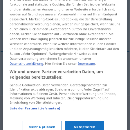
funktionale und statistische Cookies, die für den Betrieb der Webseite
ontzegging
subst
und der statistischen Auswertung unserer Webseite erforderlich sind,
werden auf Grundlage unserer Vorauswahl immer auf Ihrem Endgerät
Übersicht aller Übersetzungen
gespeichert. Marketing-Cookies und Cookies, die der Bereitstellung
personalisierter Werbung dienen, werden nur gespeichert, wenn Sie uns
(Für mehr Details die Übersetzung anklicken/antippen)
durch einen Klick auf den „Akzeptieren“-Button Ihr Einverständnis
geben. Klicken Sie ansonsten auf „Fortfahren ohne Akzeptieren“. Sie
Verweigerung, Aberkennung
können Ihre Einwilligung jederzeit für zukünftige Besuche unserer
Webseite widerrufen. Wenn Sie weitere Informationen zu den Cookies
und den Anpassungsmöglichkeiten möchten, klicken Sie einfach auf den
Button „Mehr Optionen“. Weitergehende Hinweise zu der
Datenverarbeitung entnehmen Sie ansonsten unserer
Datenschutzerklärung
. Hier finden Sie unser
Impressum
.
Verweigerung
f
ontzegging
Wir und unsere Partner verarbeiten Daten, um
Folgendes bereitzustellen:
Aberkennung
f
ontzegging
Genaue Geolocation-Daten verwenden. Geräteeigenschaften zur
Identifikation aktiv abfragen. Speichern von und/oder Zugriff auf
Informationen auf einem Gerät. Personalisierte Werbung und Inhalte,
Messung von Werbung und Inhalten, Zielgruppenforschung und
Entwicklung von Dienstleistungen.
Liste der Partner (Lieferanten)
Mehr Optionen
Akzeptieren