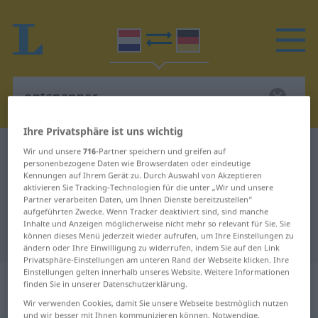
Ihre Privatsphäre ist uns wichtig
Niederländisch-Deutsch Wörterbuch
ontspanner
Wir und unsere
716
-Partner speichern und greifen auf
personenbezogene Daten wie Browserdaten oder eindeutige
Niederländisch-Deutsch
Kennungen auf Ihrem Gerät zu. Durch Auswahl von Akzeptieren
aktivieren Sie Tracking-Technologien für die unter „Wir und unsere
Übersetzung für "ontspanner"
Partner verarbeiten Daten, um Ihnen Dienste bereitzustellen“
aufgeführten Zwecke. Wenn Tracker deaktiviert sind, sind manche
Inhalte und Anzeigen möglicherweise nicht mehr so relevant für Sie. Sie
"ontspanner" Deutsch Übersetzung
können dieses Menü jederzeit wieder aufrufen, um Ihre Einstellungen zu
ändern oder Ihre Einwilligung zu widerrufen, indem Sie auf den Link
Privatsphäre-Einstellungen am unteren Rand der Webseite klicken. Ihre
Einstellungen gelten innerhalb unseres Website. Weitere Informationen
„ontspanner“
: zelfstandig
finden Sie in unserer Datenschutzerklärung.
naamwoord
Wir verwenden Cookies, damit Sie unsere Webseite bestmöglich nutzen
und wir besser mit Ihnen kommunizieren können. Notwendige,