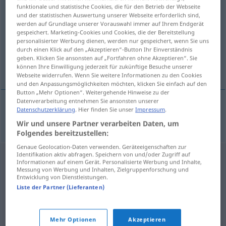
funktionale und statistische Cookies, die für den Betrieb der Webseite
ontspanner
subst
<
-s
>
und der statistischen Auswertung unserer Webseite erforderlich sind,
werden auf Grundlage unserer Vorauswahl immer auf Ihrem Endgerät
Übersicht aller Übersetzungen
gespeichert. Marketing-Cookies und Cookies, die der Bereitstellung
personalisierter Werbung dienen, werden nur gespeichert, wenn Sie uns
(Für mehr Details die Übersetzung anklicken/antippen)
durch einen Klick auf den „Akzeptieren“-Button Ihr Einverständnis
geben. Klicken Sie ansonsten auf „Fortfahren ohne Akzeptieren“. Sie
Auslöser
können Ihre Einwilligung jederzeit für zukünftige Besuche unserer
Webseite widerrufen. Wenn Sie weitere Informationen zu den Cookies
und den Anpassungsmöglichkeiten möchten, klicken Sie einfach auf den
Button „Mehr Optionen“. Weitergehende Hinweise zu der
Datenverarbeitung entnehmen Sie ansonsten unserer
Datenschutzerklärung
. Hier finden Sie unser
Impressum
.
Auslöser
m
ontspanner
FOTO
Wir und unsere Partner verarbeiten Daten, um
Folgendes bereitzustellen:
Genaue Geolocation-Daten verwenden. Geräteeigenschaften zur
Identifikation aktiv abfragen. Speichern von und/oder Zugriff auf
Informationen auf einem Gerät. Personalisierte Werbung und Inhalte,
Messung von Werbung und Inhalten, Zielgruppenforschung und
Entwicklung von Dienstleistungen.
Liste der Partner (Lieferanten)
Mehr Optionen
Akzeptieren