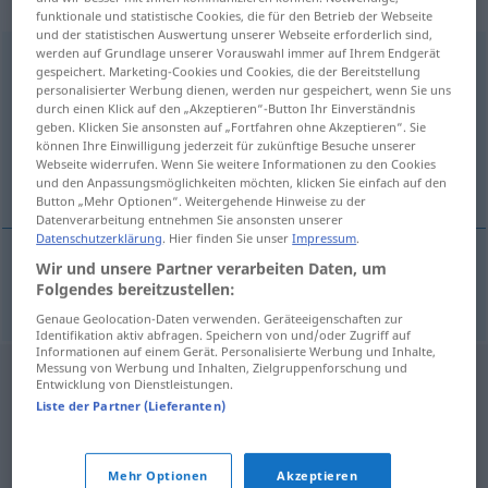
naamwoord
funktionale und statistische Cookies, die für den Betrieb der Webseite
und der statistischen Auswertung unserer Webseite erforderlich sind,
werden auf Grundlage unserer Vorauswahl immer auf Ihrem Endgerät
onhoudbaar
[-ˈhɑud-]
adj
gespeichert. Marketing-Cookies und Cookies, die der Bereitstellung
personalisierter Werbung dienen, werden nur gespeichert, wenn Sie uns
Übersicht aller Übersetzungen
durch einen Klick auf den „Akzeptieren“-Button Ihr Einverständnis
geben. Klicken Sie ansonsten auf „Fortfahren ohne Akzeptieren“. Sie
(Für mehr Details die Übersetzung anklicken/antippen)
können Ihre Einwilligung jederzeit für zukünftige Besuche unserer
Webseite widerrufen. Wenn Sie weitere Informationen zu den Cookies
unhaltbar, haltlos
und den Anpassungsmöglichkeiten möchten, klicken Sie einfach auf den
Button „Mehr Optionen“. Weitergehende Hinweise zu der
Datenverarbeitung entnehmen Sie ansonsten unserer
Datenschutzerklärung
. Hier finden Sie unser
Impressum
.
Wir und unsere Partner verarbeiten Daten, um
unhaltbar
,
haltlos
onhoudbaar
Folgendes bereitzustellen:
Genaue Geolocation-Daten verwenden. Geräteeigenschaften zur
Identifikation aktiv abfragen. Speichern von und/oder Zugriff auf
Informationen auf einem Gerät. Personalisierte Werbung und Inhalte,
Messung von Werbung und Inhalten, Zielgruppenforschung und
Entwicklung von Dienstleistungen.
Liste der Partner (Lieferanten)
Mehr Optionen
Akzeptieren