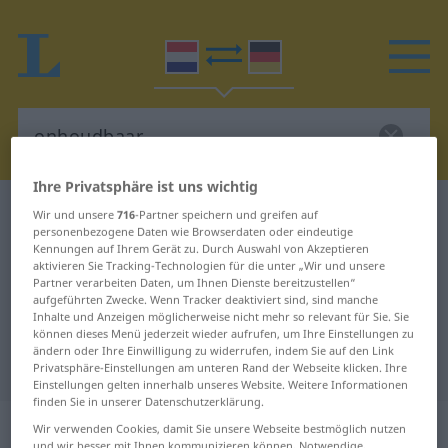
Ihre Privatsphäre ist uns wichtig
Niederländisch-Deutsch Wörterbuch
onhoudbaar
Wir und unsere
716
-Partner speichern und greifen auf
personenbezogene Daten wie Browserdaten oder eindeutige
Niederländisch-Deutsch
Kennungen auf Ihrem Gerät zu. Durch Auswahl von Akzeptieren
aktivieren Sie Tracking-Technologien für die unter „Wir und unsere
Übersetzung für "onhoudbaar"
Partner verarbeiten Daten, um Ihnen Dienste bereitzustellen“
aufgeführten Zwecke. Wenn Tracker deaktiviert sind, sind manche
Inhalte und Anzeigen möglicherweise nicht mehr so relevant für Sie. Sie
"onhoudbaar" Deutsch
können dieses Menü jederzeit wieder aufrufen, um Ihre Einstellungen zu
ändern oder Ihre Einwilligung zu widerrufen, indem Sie auf den Link
Übersetzung
Privatsphäre-Einstellungen am unteren Rand der Webseite klicken. Ihre
Einstellungen gelten innerhalb unseres Website. Weitere Informationen
finden Sie in unserer Datenschutzerklärung.
„onhoudbaar“
: bijvoeglijk
Wir verwenden Cookies, damit Sie unsere Webseite bestmöglich nutzen
und wir besser mit Ihnen kommunizieren können. Notwendige,