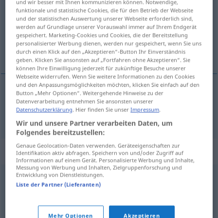
und wir besser mit Ihnen kommunizieren können. Notwendige,
funktionale und statistische Cookies, die für den Betrieb der Webseite
Übersicht aller Übersetzungen
und der statistischen Auswertung unserer Webseite erforderlich sind,
werden auf Grundlage unserer Vorauswahl immer auf Ihrem Endgerät
(Für mehr Details die Übersetzung anklicken/antippen)
gespeichert. Marketing-Cookies und Cookies, die der Bereitstellung
personalisierter Werbung dienen, werden nur gespeichert, wenn Sie uns
Musik
durch einen Klick auf den „Akzeptieren“-Button Ihr Einverständnis
geben. Klicken Sie ansonsten auf „Fortfahren ohne Akzeptieren“. Sie
können Ihre Einwilligung jederzeit für zukünftige Besuche unserer
Webseite widerrufen. Wenn Sie weitere Informationen zu den Cookies
und den Anpassungsmöglichkeiten möchten, klicken Sie einfach auf den
Button „Mehr Optionen“. Weitergehende Hinweise zu der
Musik
f
muziek
Datenverarbeitung entnehmen Sie ansonsten unserer
Datenschutzerklärung
. Hier finden Sie unser
Impressum
.
Wir und unsere Partner verarbeiten Daten, um
Folgendes bereitzustellen:
Genaue Geolocation-Daten verwenden. Geräteeigenschaften zur
Beispielsätze für "muziek"
Identifikation aktiv abfragen. Speichern von und/oder Zugriff auf
Informationen auf einem Gerät. Personalisierte Werbung und Inhalte,
Messung von Werbung und Inhalten, Zielgruppenforschung und
Entwicklung von Dienstleistungen.
gewijde muziek
Liste der Partner (Lieferanten)
geistliche
Musik
f
Mehr Optionen
Akzeptieren