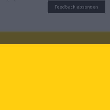
Feedback absenden
Besuchen Sie uns auf:
facebook
YouTube
Instagram
Langenscheidt
NUTZUNGSBEDINGUNGEN