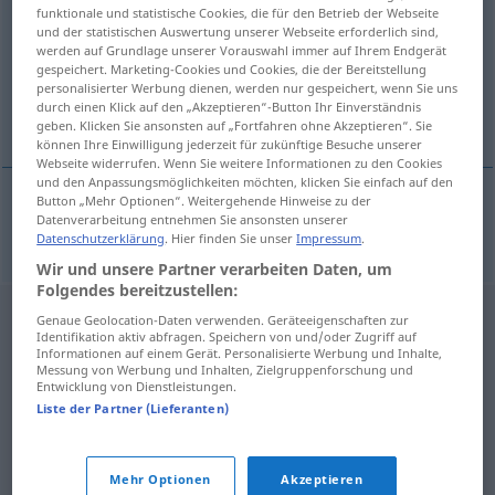
funktionale und statistische Cookies, die für den Betrieb der Webseite
und der statistischen Auswertung unserer Webseite erforderlich sind,
Übersicht aller Übersetzungen
werden auf Grundlage unserer Vorauswahl immer auf Ihrem Endgerät
(Für mehr Details die Übersetzung anklicken/antippen)
gespeichert. Marketing-Cookies und Cookies, die der Bereitstellung
personalisierter Werbung dienen, werden nur gespeichert, wenn Sie uns
durch einen Klick auf den „Akzeptieren“-Button Ihr Einverständnis
mitreden
geben. Klicken Sie ansonsten auf „Fortfahren ohne Akzeptieren“. Sie
können Ihre Einwilligung jederzeit für zukünftige Besuche unserer
Webseite widerrufen. Wenn Sie weitere Informationen zu den Cookies
und den Anpassungsmöglichkeiten möchten, klicken Sie einfach auf den
Button „Mehr Optionen“. Weitergehende Hinweise zu der
Datenverarbeitung entnehmen Sie ansonsten unserer
mitreden
meepraten
Datenschutzerklärung
. Hier finden Sie unser
Impressum
.
Wir und unsere Partner verarbeiten Daten, um
Folgendes bereitzustellen:
Genaue Geolocation-Daten verwenden. Geräteeigenschaften zur
Identifikation aktiv abfragen. Speichern von und/oder Zugriff auf
Informationen auf einem Gerät. Personalisierte Werbung und Inhalte,
Messung von Werbung und Inhalten, Zielgruppenforschung und
Entwicklung von Dienstleistungen.
Liste der Partner (Lieferanten)
Mehr Optionen
Akzeptieren