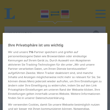
Ihre Privatsphäre ist uns wichtig
Niederländisch-Deutsch Wörterbuch
meepraten
Wir und unsere
716
-Partner speichern und greifen auf
personenbezogene Daten wie Browserdaten oder eindeutige
Niederländisch-Deutsch
Kennungen auf Ihrem Gerät zu. Durch Auswahl von Akzeptieren
aktivieren Sie Tracking-Technologien für die unter „Wir und unsere
Übersetzung für "meepraten"
Partner verarbeiten Daten, um Ihnen Dienste bereitzustellen“
aufgeführten Zwecke. Wenn Tracker deaktiviert sind, sind manche
Inhalte und Anzeigen möglicherweise nicht mehr so relevant für Sie. Sie
"meepraten" Deutsch Übersetzung
können dieses Menü jederzeit wieder aufrufen, um Ihre Einstellungen zu
ändern oder Ihre Einwilligung zu widerrufen, indem Sie auf den Link
Privatsphäre-Einstellungen am unteren Rand der Webseite klicken. Ihre
Einstellungen gelten innerhalb unseres Website. Weitere Informationen
„meepraten“
: werkwoord
finden Sie in unserer Datenschutzerklärung.
Wir verwenden Cookies, damit Sie unsere Webseite bestmöglich nutzen
und wir besser mit Ihnen kommunizieren können. Notwendige,
meepraten
v