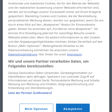
funktionale und statistische Cookies, die für den Betrieb der Webseite
und der statistischen Auswertung unserer Webseite erforderlich sind,
Übersicht aller Übersetzungen
werden auf Grundlage unserer Vorauswahl immer auf Ihrem Endgerät
(Für mehr Details die Übersetzung anklicken/antippen)
gespeichert. Marketing-Cookies und Cookies, die der Bereitstellung
personalisierter Werbung dienen, werden nur gespeichert, wenn Sie uns
durch einen Klick auf den „Akzeptieren“-Button Ihr Einverständnis
Damenwäsche
geben. Klicken Sie ansonsten auf „Fortfahren ohne Akzeptieren“. Sie
können Ihre Einwilligung jederzeit für zukünftige Besuche unserer
Webseite widerrufen. Wenn Sie weitere Informationen zu den Cookies
und den Anpassungsmöglichkeiten möchten, klicken Sie einfach auf den
Button „Mehr Optionen“. Weitergehende Hinweise zu der
Datenverarbeitung entnehmen Sie ansonsten unserer
Damenwäsche
f
lingerie
Datenschutzerklärung
. Hier finden Sie unser
Impressum
.
Wir und unsere Partner verarbeiten Daten, um
Folgendes bereitzustellen:
Genaue Geolocation-Daten verwenden. Geräteeigenschaften zur
Identifikation aktiv abfragen. Speichern von und/oder Zugriff auf
Informationen auf einem Gerät. Personalisierte Werbung und Inhalte,
Messung von Werbung und Inhalten, Zielgruppenforschung und
Entwicklung von Dienstleistungen.
Liste der Partner (Lieferanten)
Mehr Optionen
Akzeptieren