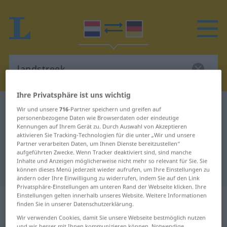
Ihre Privatsphäre ist uns wichtig
Niederländisch-Deutsch Wörterbuch
landstreek
Wir und unsere
716
-Partner speichern und greifen auf
personenbezogene Daten wie Browserdaten oder eindeutige
Niederländisch-Deutsch
Kennungen auf Ihrem Gerät zu. Durch Auswahl von Akzeptieren
aktivieren Sie Tracking-Technologien für die unter „Wir und unsere
Übersetzung für "landstreek"
Partner verarbeiten Daten, um Ihnen Dienste bereitzustellen“
aufgeführten Zwecke. Wenn Tracker deaktiviert sind, sind manche
Inhalte und Anzeigen möglicherweise nicht mehr so relevant für Sie. Sie
"landstreek" Deutsch Übersetzung
können dieses Menü jederzeit wieder aufrufen, um Ihre Einstellungen zu
ändern oder Ihre Einwilligung zu widerrufen, indem Sie auf den Link
Privatsphäre-Einstellungen am unteren Rand der Webseite klicken. Ihre
Einstellungen gelten innerhalb unseres Website. Weitere Informationen
„landstreek“
: zelfstandig
finden Sie in unserer Datenschutzerklärung.
naamwoord
Wir verwenden Cookies, damit Sie unsere Webseite bestmöglich nutzen
und wir besser mit Ihnen kommunizieren können. Notwendige,