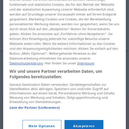
funktionale und statistische Cookies, die für den Betrieb der Webseite
landstreek
subst
und der statistischen Auswertung unserer Webseite erforderlich sind,
werden auf Grundlage unserer Vorauswahl immer auf Ihrem Endgerät
Übersicht aller Übersetzungen
gespeichert. Marketing-Cookies und Cookies, die der Bereitstellung
personalisierter Werbung dienen, werden nur gespeichert, wenn Sie uns
(Für mehr Details die Übersetzung anklicken/antippen)
durch einen Klick auf den „Akzeptieren“-Button Ihr Einverständnis
geben. Klicken Sie ansonsten auf „Fortfahren ohne Akzeptieren“. Sie
Landstrich, Gegend
können Ihre Einwilligung jederzeit für zukünftige Besuche unserer
Webseite widerrufen. Wenn Sie weitere Informationen zu den Cookies
und den Anpassungsmöglichkeiten möchten, klicken Sie einfach auf den
Button „Mehr Optionen“. Weitergehende Hinweise zu der
Datenverarbeitung entnehmen Sie ansonsten unserer
Datenschutzerklärung
. Hier finden Sie unser
Impressum
.
Landstrich
m
landstreek
Wir und unsere Partner verarbeiten Daten, um
Folgendes bereitzustellen:
Gegend
f
landstreek
Genaue Geolocation-Daten verwenden. Geräteeigenschaften zur
Identifikation aktiv abfragen. Speichern von und/oder Zugriff auf
Informationen auf einem Gerät. Personalisierte Werbung und Inhalte,
Messung von Werbung und Inhalten, Zielgruppenforschung und
Entwicklung von Dienstleistungen.
Liste der Partner (Lieferanten)
Mehr Optionen
Akzeptieren