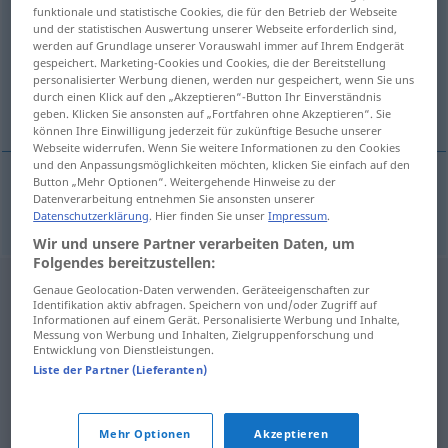
funktionale und statistische Cookies, die für den Betrieb der Webseite
und der statistischen Auswertung unserer Webseite erforderlich sind,
Übersicht aller Übersetzungen
werden auf Grundlage unserer Vorauswahl immer auf Ihrem Endgerät
(Für mehr Details die Übersetzung anklicken/antippen)
gespeichert. Marketing-Cookies und Cookies, die der Bereitstellung
personalisierter Werbung dienen, werden nur gespeichert, wenn Sie uns
durch einen Klick auf den „Akzeptieren“-Button Ihr Einverständnis
Quittung
geben. Klicken Sie ansonsten auf „Fortfahren ohne Akzeptieren“. Sie
können Ihre Einwilligung jederzeit für zukünftige Besuche unserer
Webseite widerrufen. Wenn Sie weitere Informationen zu den Cookies
und den Anpassungsmöglichkeiten möchten, klicken Sie einfach auf den
Button „Mehr Optionen“. Weitergehende Hinweise zu der
Datenverarbeitung entnehmen Sie ansonsten unserer
Quittung
f
kwitantie
Datenschutzerklärung
. Hier finden Sie unser
Impressum
.
Wir und unsere Partner verarbeiten Daten, um
Folgendes bereitzustellen:
Genaue Geolocation-Daten verwenden. Geräteeigenschaften zur
Identifikation aktiv abfragen. Speichern von und/oder Zugriff auf
Informationen auf einem Gerät. Personalisierte Werbung und Inhalte,
Messung von Werbung und Inhalten, Zielgruppenforschung und
Entwicklung von Dienstleistungen.
Liste der Partner (Lieferanten)
Mehr Optionen
Akzeptieren