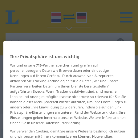
Ihre Privatsphäre ist uns wichtig
Niederländisch-Deutsch Wörterbuch
kwitantie
Wir und unsere
716
-Partner speichern und greifen auf
personenbezogene Daten wie Browserdaten oder eindeutige
Niederländisch-Deutsch
Kennungen auf Ihrem Gerät zu. Durch Auswahl von Akzeptieren
aktivieren Sie Tracking-Technologien für die unter „Wir und unsere
Übersetzung für "kwitantie"
Partner verarbeiten Daten, um Ihnen Dienste bereitzustellen“
aufgeführten Zwecke. Wenn Tracker deaktiviert sind, sind manche
Inhalte und Anzeigen möglicherweise nicht mehr so relevant für Sie. Sie
"kwitantie" Deutsch Übersetzung
können dieses Menü jederzeit wieder aufrufen, um Ihre Einstellungen zu
ändern oder Ihre Einwilligung zu widerrufen, indem Sie auf den Link
Privatsphäre-Einstellungen am unteren Rand der Webseite klicken. Ihre
Einstellungen gelten innerhalb unseres Website. Weitere Informationen
„kwitantie“
: zelfstandig naamwoord
finden Sie in unserer Datenschutzerklärung.
Wir verwenden Cookies, damit Sie unsere Webseite bestmöglich nutzen
und wir besser mit Ihnen kommunizieren können. Notwendige,
kwitantie
[-ˈtɑnsiˑ]
subst
<
-s
>