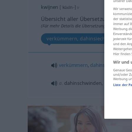
unserer Dat
kwijnen
[ˈkŭɛĭn-]
v
Wir verwend
kommunizier
Übersicht aller Übersetzungen
der statist
immer auf I
(Für mehr Details die Übersetzung anklicken/an
Werbung die
Einverständ
verkümmern, dahinsiechen, dahins
jederzeit f
und den Anp
Weitergehen
Hier finden
Wir und 
verkümmern
,
dahinsiechen
Genaue Geol
und/oder Zu
Werbung und
a.
dahinschwinden,
abflauen
Liste der P