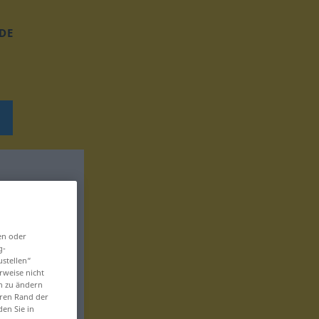
DE
en oder
g-
ustellen“
rweise nicht
en zu ändern
eren Rand der
den Sie in