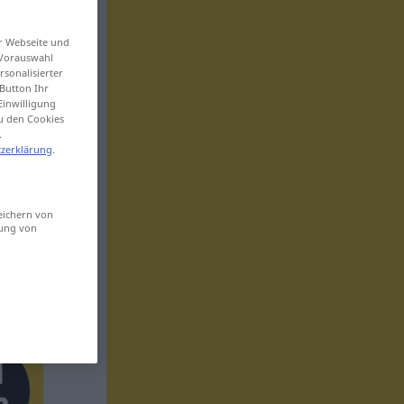
er Webseite und
 Vorauswahl
sonalisierter
Button Ihr
Einwilligung
zu den Cookies
.
zerklärung
.
eichern von
sung von