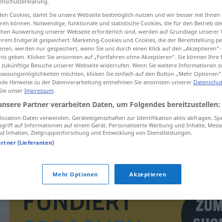
enschutzerklärung.
en Cookies, damit Sie unsere Webseite bestmöglich nutzen und wir besser mit Ihnen
en können. Notwendige, funktionale und statistische Cookies, die für den Betrieb d
ischen Auswertung unserer Webseite erforderlich sind, werden auf Grundlage unserer
hrem Endgerät gespeichert. Marketing-Cookies und Cookies, die der Bereitstellung per
tippen)
nen, werden nur gespeichert, wenn Sie uns durch einen Klick auf den „Akzeptieren“-
nis geben. Klicken Sie ansonsten auf „Fortfahren ohne Akzeptieren“. Sie können Ihre 
chwinden, abflauen
ür zukünftige Besuche unserer Webseite widerrufen. Wenn Sie weitere Informationen 
assungsmöglichkeiten möchten, klicken Sie einfach auf den Button „Mehr Optionen“
de Hinweise zu der Datenverarbeitung entnehmen Sie ansonsten unserer
Datenschut
 Sie unser
Impressum
.
unsere Partner verarbeiten Daten, um Folgendes bereitzustellen:
kwijnen
ocation-Daten verwenden. Geräteeigenschaften zur Identifikation aktiv abfragen. Sp
griff auf Informationen auf einem Gerät. Personalisierte Werbung und Inhalte, Mes
 Inhalten, Zielgruppenforschung und Entwicklung von Dienstleistungen.
kwijnen
FIG
artner (Lieferanten)
Mehr Optionen
Akzeptieren