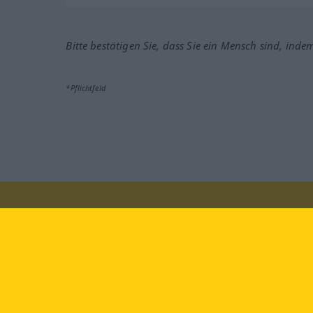
Bitte bestätigen Sie, dass Sie ein Mensch sind, inde
*Pflichtfeld
Besuchen Sie uns auf:
faceb