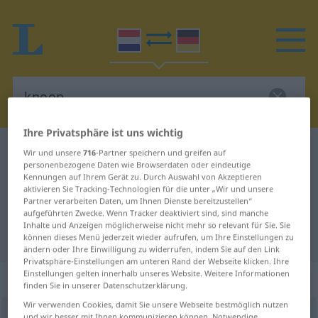
Ihre Privatsphäre ist uns wichtig
Niederländisch-Deutsch Wörterbuch
knoop
Wir und unsere
716
-Partner speichern und greifen auf
personenbezogene Daten wie Browserdaten oder eindeutige
Niederländisch-Deutsch
Kennungen auf Ihrem Gerät zu. Durch Auswahl von Akzeptieren
aktivieren Sie Tracking-Technologien für die unter „Wir und unsere
Übersetzung für "knoop"
Partner verarbeiten Daten, um Ihnen Dienste bereitzustellen“
aufgeführten Zwecke. Wenn Tracker deaktiviert sind, sind manche
Inhalte und Anzeigen möglicherweise nicht mehr so relevant für Sie. Sie
"knoop" Deutsch Übersetzung
können dieses Menü jederzeit wieder aufrufen, um Ihre Einstellungen zu
ändern oder Ihre Einwilligung zu widerrufen, indem Sie auf den Link
Privatsphäre-Einstellungen am unteren Rand der Webseite klicken. Ihre
Einstellungen gelten innerhalb unseres Website. Weitere Informationen
„knoop“
: zelfstandig naamwoord
finden Sie in unserer Datenschutzerklärung.
Wir verwenden Cookies, damit Sie unsere Webseite bestmöglich nutzen
knoop
subst
<
knopen
>
und wir besser mit Ihnen kommunizieren können. Notwendige,