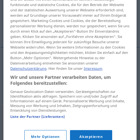
funktionale und statistische Cookies, die für den Betrieb der Webseite
und der statistischen Auswertung unserer Webseite erforderlich sind,
Übersicht aller Übersetzungen
werden auf Grundlage unserer Vorauswahl immer auf Ihrem Endgerät
(Für mehr Details die Übersetzung anklicken/antippen)
gespeichert. Marketing-Cookies und Cookies, die der Bereitstellung
personalisierter Werbung dienen, werden nur gespeichert, wenn Sie uns
durch einen Klick auf den „Akzeptieren“-Button Ihr Einverständnis
Knoten, Knopf
geben. Klicken Sie ansonsten auf „Fortfahren ohne Akzeptieren“. Sie
können Ihre Einwilligung jederzeit für zukünftige Besuche unserer
Webseite widerrufen. Wenn Sie weitere Informationen zu den Cookies
und den Anpassungsmöglichkeiten möchten, klicken Sie einfach auf den
Button „Mehr Optionen“. Weitergehende Hinweise zu der
Datenverarbeitung entnehmen Sie ansonsten unserer
Knoten
m
knoop
a.
SCHIFF
Datenschutzerklärung
. Hier finden Sie unser
Impressum
.
Wir und unsere Partner verarbeiten Daten, um
Knopf
m
Kleidung
knoop
Folgendes bereitzustellen:
Genaue Geolocation-Daten verwenden. Geräteeigenschaften zur
Identifikation aktiv abfragen. Speichern von und/oder Zugriff auf
Informationen auf einem Gerät. Personalisierte Werbung und Inhalte,
Messung von Werbung und Inhalten, Zielgruppenforschung und
Entwicklung von Dienstleistungen.
Liste der Partner (Lieferanten)
Mehr Optionen
Akzeptieren