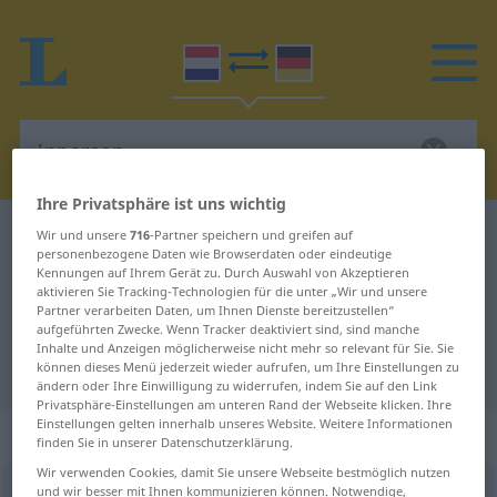
Ihre Privatsphäre ist uns wichtig
Niederländisch-Deutsch Wörterbuch
inpersen
Wir und unsere
716
-Partner speichern und greifen auf
personenbezogene Daten wie Browserdaten oder eindeutige
Niederländisch-Deutsch
Kennungen auf Ihrem Gerät zu. Durch Auswahl von Akzeptieren
aktivieren Sie Tracking-Technologien für die unter „Wir und unsere
Übersetzung für "inpersen"
Partner verarbeiten Daten, um Ihnen Dienste bereitzustellen“
aufgeführten Zwecke. Wenn Tracker deaktiviert sind, sind manche
Inhalte und Anzeigen möglicherweise nicht mehr so relevant für Sie. Sie
"inpersen" Deutsch Übersetzung
können dieses Menü jederzeit wieder aufrufen, um Ihre Einstellungen zu
ändern oder Ihre Einwilligung zu widerrufen, indem Sie auf den Link
Privatsphäre-Einstellungen am unteren Rand der Webseite klicken. Ihre
Einstellungen gelten innerhalb unseres Website. Weitere Informationen
„inpersen“
: werkwoord
finden Sie in unserer Datenschutzerklärung.
Wir verwenden Cookies, damit Sie unsere Webseite bestmöglich nutzen
und wir besser mit Ihnen kommunizieren können. Notwendige,
inpersen
v