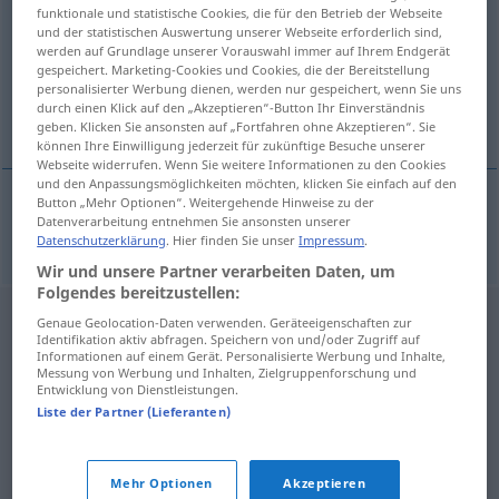
funktionale und statistische Cookies, die für den Betrieb der Webseite
und der statistischen Auswertung unserer Webseite erforderlich sind,
Übersicht aller Übersetzungen
werden auf Grundlage unserer Vorauswahl immer auf Ihrem Endgerät
(Für mehr Details die Übersetzung anklicken/antippen)
gespeichert. Marketing-Cookies und Cookies, die der Bereitstellung
personalisierter Werbung dienen, werden nur gespeichert, wenn Sie uns
durch einen Klick auf den „Akzeptieren“-Button Ihr Einverständnis
einpressen, einzwängen
geben. Klicken Sie ansonsten auf „Fortfahren ohne Akzeptieren“. Sie
können Ihre Einwilligung jederzeit für zukünftige Besuche unserer
Webseite widerrufen. Wenn Sie weitere Informationen zu den Cookies
und den Anpassungsmöglichkeiten möchten, klicken Sie einfach auf den
Button „Mehr Optionen“. Weitergehende Hinweise zu der
Datenverarbeitung entnehmen Sie ansonsten unserer
einpressen,
einzwängen
inpersen
Datenschutzerklärung
. Hier finden Sie unser
Impressum
.
Wir und unsere Partner verarbeiten Daten, um
Folgendes bereitzustellen:
Genaue Geolocation-Daten verwenden. Geräteeigenschaften zur
Identifikation aktiv abfragen. Speichern von und/oder Zugriff auf
Informationen auf einem Gerät. Personalisierte Werbung und Inhalte,
Messung von Werbung und Inhalten, Zielgruppenforschung und
Entwicklung von Dienstleistungen.
Liste der Partner (Lieferanten)
Mehr Optionen
Akzeptieren