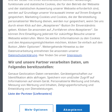
funktionale und statistische Cookies, die für den Betrieb der Webseite
und der statistischen Auswertung unserer Webseite erforderlich sind,
Übersicht aller Übersetzungen
werden auf Grundlage unserer Vorauswahl immer auf Ihrem Endgerät
(Für mehr Details die Übersetzung anklicken/antippen)
gespeichert. Marketing-Cookies und Cookies, die der Bereitstellung
personalisierter Werbung dienen, werden nur gespeichert, wenn Sie uns
durch einen Klick auf den „Akzeptieren“-Button Ihr Einverständnis
einlegen, einmachen, einnähen
geben. Klicken Sie ansonsten auf „Fortfahren ohne Akzeptieren“. Sie
können Ihre Einwilligung jederzeit für zukünftige Besuche unserer
Webseite widerrufen. Wenn Sie weitere Informationen zu den Cookies
und den Anpassungsmöglichkeiten möchten, klicken Sie einfach auf den
Button „Mehr Optionen“. Weitergehende Hinweise zu der
Datenverarbeitung entnehmen Sie ansonsten unserer
einlegen
inleggen
Datenschutzerklärung
. Hier finden Sie unser
Impressum
.
Wir und unsere Partner verarbeiten Daten, um
a.
einmachen
inleggen
GASTR
Folgendes bereitzustellen:
Genaue Geolocation-Daten verwenden. Geräteeigenschaften zur
einnähen
inleggen
Identifikation aktiv abfragen. Speichern von und/oder Zugriff auf
Informationen auf einem Gerät. Personalisierte Werbung und Inhalte,
Messung von Werbung und Inhalten, Zielgruppenforschung und
Entwicklung von Dienstleistungen.
Liste der Partner (Lieferanten)
Mehr Optionen
Akzeptieren