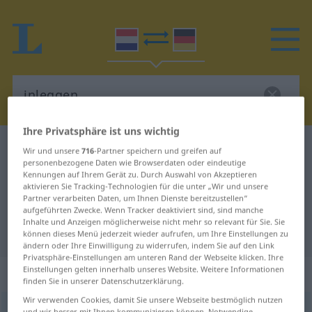
Ihre Privatsphäre ist uns wichtig
Niederländisch-Deutsch Wörterbuch
inleggen
Wir und unsere
716
-Partner speichern und greifen auf
personenbezogene Daten wie Browserdaten oder eindeutige
Niederländisch-Deutsch
Kennungen auf Ihrem Gerät zu. Durch Auswahl von Akzeptieren
aktivieren Sie Tracking-Technologien für die unter „Wir und unsere
Übersetzung für "inleggen"
Partner verarbeiten Daten, um Ihnen Dienste bereitzustellen“
aufgeführten Zwecke. Wenn Tracker deaktiviert sind, sind manche
Inhalte und Anzeigen möglicherweise nicht mehr so relevant für Sie. Sie
"inleggen" Deutsch Übersetzung
können dieses Menü jederzeit wieder aufrufen, um Ihre Einstellungen zu
ändern oder Ihre Einwilligung zu widerrufen, indem Sie auf den Link
Privatsphäre-Einstellungen am unteren Rand der Webseite klicken. Ihre
Einstellungen gelten innerhalb unseres Website. Weitere Informationen
„inleggen“
: werkwoord
finden Sie in unserer Datenschutzerklärung.
Wir verwenden Cookies, damit Sie unsere Webseite bestmöglich nutzen
inleggen
v
und wir besser mit Ihnen kommunizieren können. Notwendige,