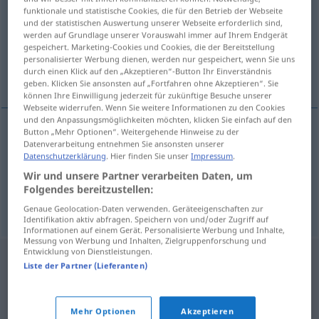
funktionale und statistische Cookies, die für den Betrieb der Webseite
und der statistischen Auswertung unserer Webseite erforderlich sind,
Übersicht aller Übersetzungen
werden auf Grundlage unserer Vorauswahl immer auf Ihrem Endgerät
(Für mehr Details die Übersetzung anklicken/antippen)
gespeichert. Marketing-Cookies und Cookies, die der Bereitstellung
personalisierter Werbung dienen, werden nur gespeichert, wenn Sie uns
durch einen Klick auf den „Akzeptieren“-Button Ihr Einverständnis
Haut, Fell
geben. Klicken Sie ansonsten auf „Fortfahren ohne Akzeptieren“. Sie
können Ihre Einwilligung jederzeit für zukünftige Besuche unserer
Webseite widerrufen. Wenn Sie weitere Informationen zu den Cookies
und den Anpassungsmöglichkeiten möchten, klicken Sie einfach auf den
Button „Mehr Optionen“. Weitergehende Hinweise zu der
Datenverarbeitung entnehmen Sie ansonsten unserer
Haut
f
huid
Datenschutzerklärung
. Hier finden Sie unser
Impressum
.
Wir und unsere Partner verarbeiten Daten, um
Fell
n
huid
Folgendes bereitzustellen:
Genaue Geolocation-Daten verwenden. Geräteeigenschaften zur
Identifikation aktiv abfragen. Speichern von und/oder Zugriff auf
Informationen auf einem Gerät. Personalisierte Werbung und Inhalte,
Messung von Werbung und Inhalten, Zielgruppenforschung und
Entwicklung von Dienstleistungen.
Liste der Partner (Lieferanten)
Mehr Optionen
Akzeptieren