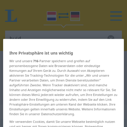
Ihre Privatsphäre ist uns wichtig
Niederländisch-Deutsch Wörterbuch
huid
Wir und unsere
716
-Partner speichern und greifen auf
personenbezogene Daten wie Browserdaten oder eindeutige
Niederländisch-Deutsch
Kennungen auf Ihrem Gerät zu. Durch Auswahl von Akzeptieren
aktivieren Sie Tracking-Technologien für die unter „Wir und unsere
Übersetzung für "huid"
Partner verarbeiten Daten, um Ihnen Dienste bereitzustellen“
aufgeführten Zwecke. Wenn Tracker deaktiviert sind, sind manche
Inhalte und Anzeigen möglicherweise nicht mehr so relevant für Sie. Sie
"huid" Deutsch Übersetzung
können dieses Menü jederzeit wieder aufrufen, um Ihre Einstellungen zu
ändern oder Ihre Einwilligung zu widerrufen, indem Sie auf den Link
Privatsphäre-Einstellungen am unteren Rand der Webseite klicken. Ihre
Einstellungen gelten innerhalb unseres Website. Weitere Informationen
„huid“
: zelfstandig naamwoord
finden Sie in unserer Datenschutzerklärung.
Wir verwenden Cookies, damit Sie unsere Webseite bestmöglich nutzen
huid
[hœyt]
subst
und wir besser mit Ihnen kommunizieren können. Notwendige,