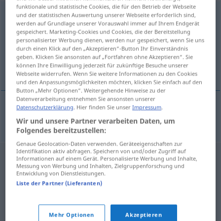
funktionale und statistische Cookies, die für den Betrieb der Webseite
geldschieter
[ˈ-sxiˑtər]
m
<
-s
>
und der statistischen Auswertung unserer Webseite erforderlich sind,
werden auf Grundlage unserer Vorauswahl immer auf Ihrem Endgerät
gespeichert. Marketing-Cookies und Cookies, die der Bereitstellung
Übersicht aller Übersetzungen
personalisierter Werbung dienen, werden nur gespeichert, wenn Sie uns
(Für mehr Details die Übersetzung anklicken/antippen)
durch einen Klick auf den „Akzeptieren“-Button Ihr Einverständnis
geben. Klicken Sie ansonsten auf „Fortfahren ohne Akzeptieren“. Sie
können Ihre Einwilligung jederzeit für zukünftige Besuche unserer
Geldgeber
Webseite widerrufen. Wenn Sie weitere Informationen zu den Cookies
und den Anpassungsmöglichkeiten möchten, klicken Sie einfach auf den
Button „Mehr Optionen“. Weitergehende Hinweise zu der
Datenverarbeitung entnehmen Sie ansonsten unserer
Datenschutzerklärung
. Hier finden Sie unser
Impressum
.
Geldgeber
m
geldschieter
Wir und unsere Partner verarbeiten Daten, um
Folgendes bereitzustellen:
Genaue Geolocation-Daten verwenden. Geräteeigenschaften zur
Identifikation aktiv abfragen. Speichern von und/oder Zugriff auf
Informationen auf einem Gerät. Personalisierte Werbung und Inhalte,
Messung von Werbung und Inhalten, Zielgruppenforschung und
Entwicklung von Dienstleistungen.
Liste der Partner (Lieferanten)
Mehr Optionen
Akzeptieren