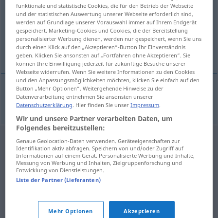
funktionale und statistische Cookies, die für den Betrieb der Webseite
und der statistischen Auswertung unserer Webseite erforderlich sind,
Übersicht aller Übersetzungen
werden auf Grundlage unserer Vorauswahl immer auf Ihrem Endgerät
(Für mehr Details die Übersetzung anklicken/antippen)
gespeichert. Marketing-Cookies und Cookies, die der Bereitstellung
personalisierter Werbung dienen, werden nur gespeichert, wenn Sie uns
durch einen Klick auf den „Akzeptieren“-Button Ihr Einverständnis
Erker
geben. Klicken Sie ansonsten auf „Fortfahren ohne Akzeptieren“. Sie
können Ihre Einwilligung jederzeit für zukünftige Besuche unserer
Webseite widerrufen. Wenn Sie weitere Informationen zu den Cookies
und den Anpassungsmöglichkeiten möchten, klicken Sie einfach auf den
Button „Mehr Optionen“. Weitergehende Hinweise zu der
Datenverarbeitung entnehmen Sie ansonsten unserer
Erker
m
erker
Datenschutzerklärung
. Hier finden Sie unser
Impressum
.
Wir und unsere Partner verarbeiten Daten, um
Folgendes bereitzustellen:
Genaue Geolocation-Daten verwenden. Geräteeigenschaften zur
Identifikation aktiv abfragen. Speichern von und/oder Zugriff auf
Informationen auf einem Gerät. Personalisierte Werbung und Inhalte,
Messung von Werbung und Inhalten, Zielgruppenforschung und
Entwicklung von Dienstleistungen.
Liste der Partner (Lieferanten)
Mehr Optionen
Akzeptieren