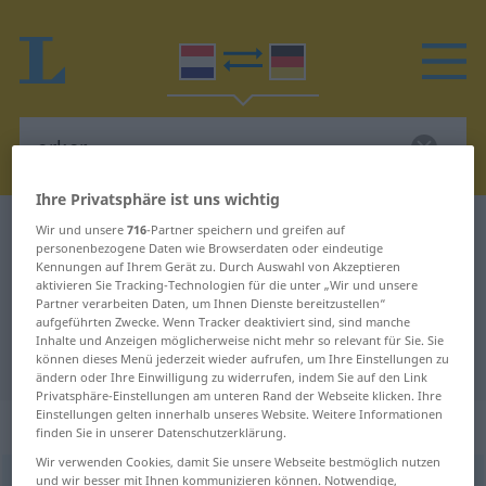
Ihre Privatsphäre ist uns wichtig
Niederländisch-Deutsch Wörterbuch
erker
Wir und unsere
716
-Partner speichern und greifen auf
personenbezogene Daten wie Browserdaten oder eindeutige
Niederländisch-Deutsch
Kennungen auf Ihrem Gerät zu. Durch Auswahl von Akzeptieren
aktivieren Sie Tracking-Technologien für die unter „Wir und unsere
Übersetzung für "erker"
Partner verarbeiten Daten, um Ihnen Dienste bereitzustellen“
aufgeführten Zwecke. Wenn Tracker deaktiviert sind, sind manche
Inhalte und Anzeigen möglicherweise nicht mehr so relevant für Sie. Sie
"erker" Deutsch Übersetzung
können dieses Menü jederzeit wieder aufrufen, um Ihre Einstellungen zu
ändern oder Ihre Einwilligung zu widerrufen, indem Sie auf den Link
Privatsphäre-Einstellungen am unteren Rand der Webseite klicken. Ihre
Einstellungen gelten innerhalb unseres Website. Weitere Informationen
„erker“
: zelfstandig naamwoord
finden Sie in unserer Datenschutzerklärung.
Wir verwenden Cookies, damit Sie unsere Webseite bestmöglich nutzen
und wir besser mit Ihnen kommunizieren können. Notwendige,
erker
[ˈɛrkər]
subst
<
-s
>