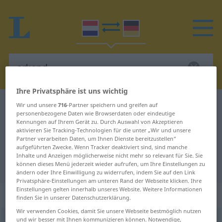
Ihre Privatsphäre ist uns wichtig
Niederländisch-Deutsch Wörterbuch
erkend
Wir und unsere
716
-Partner speichern und greifen auf
personenbezogene Daten wie Browserdaten oder eindeutige
Niederländisch-Deutsch
Kennungen auf Ihrem Gerät zu. Durch Auswahl von Akzeptieren
aktivieren Sie Tracking-Technologien für die unter „Wir und unsere
Übersetzung für "erkend"
Partner verarbeiten Daten, um Ihnen Dienste bereitzustellen“
aufgeführten Zwecke. Wenn Tracker deaktiviert sind, sind manche
Inhalte und Anzeigen möglicherweise nicht mehr so relevant für Sie. Sie
"erkend" Deutsch Übersetzung
können dieses Menü jederzeit wieder aufrufen, um Ihre Einstellungen zu
ändern oder Ihre Einwilligung zu widerrufen, indem Sie auf den Link
Privatsphäre-Einstellungen am unteren Rand der Webseite klicken. Ihre
Einstellungen gelten innerhalb unseres Website. Weitere Informationen
„erkend“
finden Sie in unserer Datenschutzerklärung.
Wir verwenden Cookies, damit Sie unsere Webseite bestmöglich nutzen
und wir besser mit Ihnen kommunizieren können. Notwendige,
erkend