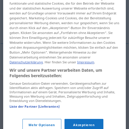
funktionale und statistische Cookies, die für den Betrieb der Webseite
und der statistischen Auswertung unserer Webseite erforderlich sind,
Übersicht aller Übersetzungen
werden auf Grundlage unserer Vorauswahl immer auf Ihrem Endgerät
(Für mehr Details die Übersetzung anklicken/antippen)
gespeichert. Marketing-Cookies und Cookies, die der Bereitstellung
personalisierter Werbung dienen, werden nur gespeichert, wenn Sie uns
durch einen Klick auf den „Akzeptieren“-Button Ihr Einverständnis
anerkannt, approbiert
geben. Klicken Sie ansonsten auf „Fortfahren ohne Akzeptieren“. Sie
können Ihre Einwilligung jederzeit für zukünftige Besuche unserer
Webseite widerrufen. Wenn Sie weitere Informationen zu den Cookies
und den Anpassungsmöglichkeiten möchten, klicken Sie einfach auf den
Button „Mehr Optionen“. Weitergehende Hinweise zu der
Datenverarbeitung entnehmen Sie ansonsten unserer
(staatlich)
anerkannt
,
approbiert
Beruf
erkend
Datenschutzerklärung
. Hier finden Sie unser
Impressum
.
Wir und unsere Partner verarbeiten Daten, um
Folgendes bereitzustellen:
Genaue Geolocation-Daten verwenden. Geräteeigenschaften zur
Identifikation aktiv abfragen. Speichern von und/oder Zugriff auf
Informationen auf einem Gerät. Personalisierte Werbung und Inhalte,
Messung von Werbung und Inhalten, Zielgruppenforschung und
Entwicklung von Dienstleistungen.
Liste der Partner (Lieferanten)
Mehr Optionen
Akzeptieren